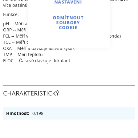
NASTAVENÍ
více bazénů.
Funkce:
ODMÍTNOUT
SOUBORY
pH -- Měří a dávkuje pH (0,00--14,00 pH)
COOKIE
ORP -- Měří Redox a dávkuje chlór (±1000 mV)
FCL -- Měří volný a dávkuje chlór (potenciostatická sonda)
TCL -- Měří celkový chlór (potenciostatická sonda)
OXA -- Měří a dávkuje aktivní kyslík
TMP -- Měří teplotu
FLOC -- Časově dávkuje flokulant
CHARAKTERISTICKÝ
0.198