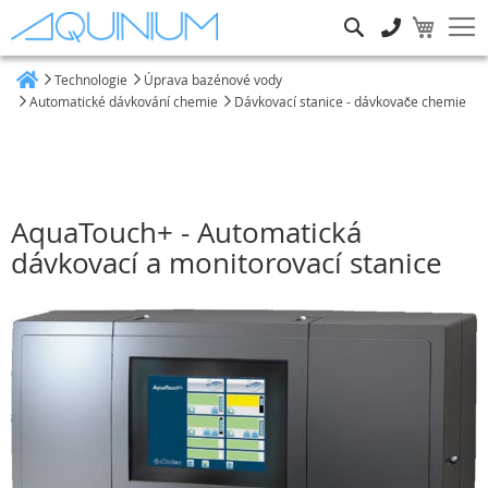
Hledat
Technologie
Úprava bazénové vody
Heim
Automatické dávkování chemie
Dávkovací stanice - dávkovače chemie
AquaTouch+ - Automatická
dávkovací a monitorovací stanice
Přeskočit
na
konec
galerie
s
obrázky