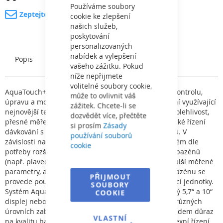
Bar
Používáme soubory
Zeptejte se na produkt
cookie ke zlepšení
našich služeb,
poskytování
personalizovaných
nabídek a vylepšení
Popis
Charakteristický
vašeho zážitku. Pokud
níže nepřijmete
volitelné soubory cookie,
AquaTouch+ patří k nejnovější generaci stanic pro kontrolu,
může to ovlivnit váš
úpravu a monitoring pitné a bazénové vody. Zařízení využívající
zážitek. Chcete-li se
nejnovější technologie v sobě spojuje funkčnost, spolehlivost,
dozvědět více, přečtěte
přesné měření, intuitivní jednoduché ovládání, logické řízení
si prosím
Zásady
dávkování s ohledem na snížení provozních nákladů. V
používání souborů
závislosti na požadavcích je možné jeden řídicí systém dle
cookie
potřeby rozšiřovat, a to na nezávislou kontrolu až 3 bazénů
(např. plavecký, dětský bazén, vířivka). Rozšíření o další měřené
parametry, atrakce nebo komplexní řízení dalšího bazénu se
PŘIJMOUT
provede pouhým přidáním modulu do sběrnice řídící jednotky.
SOUBORY
Systém AquaTouch + je možné ovládat přes dotykový 5,7“ a 10“
COOKIE
displej nebo vzdáleným mobilním zařízením, a to v různých
úrovních zabezpečení. Jeho využití je tam, kde je kladem důraz
VLASTNÍ
na kvalitu bazénové vody, snadné ovládání a komplexní řízení