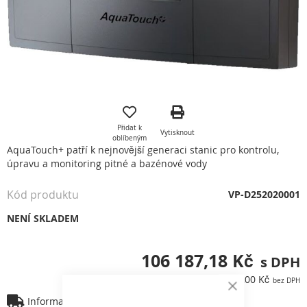
Přeskočit
na
začátek
Přidat k
Vytisknout
galerie
oblíbeným
s
AquaTouch+ patří k nejnovější generaci stanic pro kontrolu,
obrázky
úpravu a monitoring pitné a bazénové vody
Kód produktu
VP-D252020001
NENÍ SKLADEM
106 187,18 Kč
87 758,00 Kč
Close
Informace o dopravě
Cookie