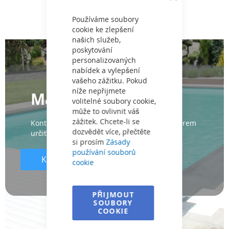
Close
Cookie
Bar
Používáme soubory
cookie ke zlepšení
našich služeb,
poskytování
personalizovaných
nabídek a vylepšení
vašeho zážitku. Pokud
níže nepřijmete
Máte další otázky?
volitelné soubory cookie,
může to ovlivnit váš
zážitek. Chcete-li se
Kontaktujte nás a my vám se správným výběrem
dozvědět více, přečtěte
určitě pomůžeme.
si prosím
Zásady
používání souborů
Kontaktujte nás
cookie
PŘIJMOUT
SOUBORY
COOKIE