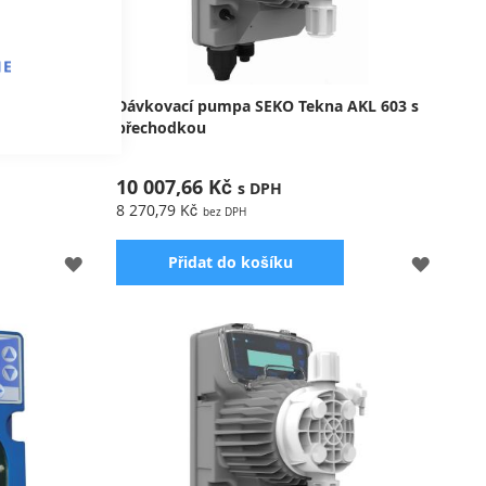
IE
Time -
Dávkovací pumpa SEKO Tekna AKL 603 s
ro flokulant
přechodkou
10 007,66 Kč
8 270,79 Kč
PŘIDAT
PŘIDA
Přidat do košíku
K
K
OBLÍBENÝM
OBLÍB
pro
S konstantním průtokem s možností
adiny
regulace výkonu, určená pro automatické
dávkovací stanice K800