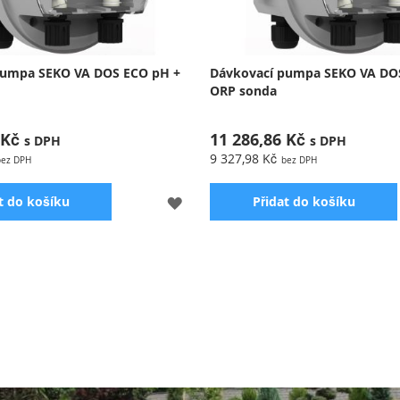
pumpa SEKO VA DOS ECO pH +
Dávkovací pumpa SEKO VA DO
ORP sonda
 Kč
11 286,86 Kč
9 327,98 Kč
PŘIDAT
t do košíku
Přidat do košíku
K
OBLÍBENÝM
á dávkovací pH pumpa
Peristaltická dávkovací pH pum