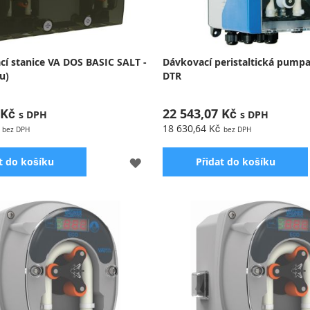
cí stanice VA DOS BASIC SALT -
Dávkovací peristaltická pump
u)
DTR
 Kč
22 543,07 Kč
18 630,64 Kč
PŘIDAT
t do košíku
Přidat do košíku
K
OBLÍBENÝM
Peristaltická pumpa s průtokem