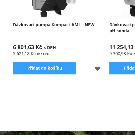
Dávkovací pumpa Kompact AML - NEW
Dávkovací 
pH sonda
6 801,63 Kč
11 254,13
5 621,18 Kč
9 300,93 Kč
PŘIDAT
Přidat do košíku
Přida
K
OBLÍBENÝM
Analogová pumpa - dávkování 0-100% / 0-
Peristaltick
20%