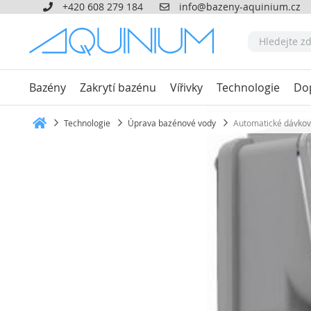
+420 608 279 184
info@bazeny-aquinium.cz
Bazény
Zakrytí bazénu
Vířivky
Technologie
Do
Technologie
Úprava bazénové vody
Automatické dávkov
Heim