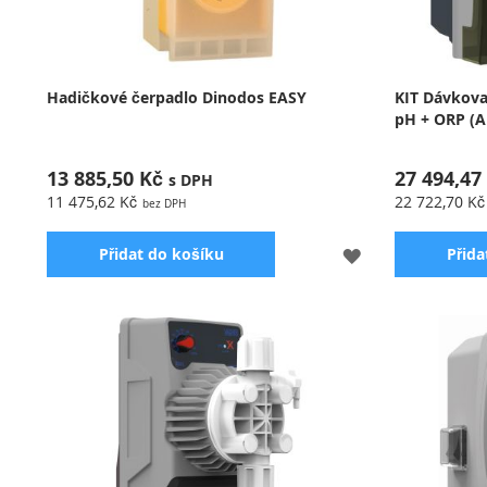
Hadičkové čerpadlo Dinodos EASY
KIT Dávkova
pH + ORP (A
13 885,50 Kč
27 494,47
11 475,62 Kč
22 722,70 Kč
PŘIDAT
Přidat do košíku
Přida
K
OBLÍBENÝM
Výkon čerpadla až 4,5 l/h