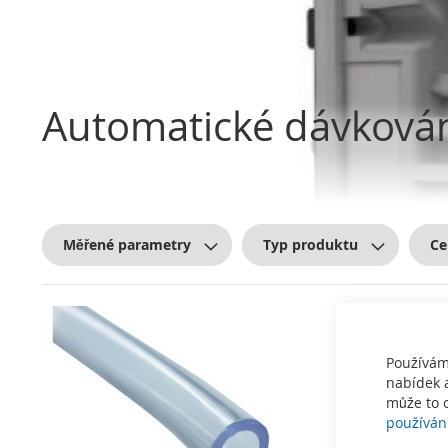
Automatické dávková
Měřené parametry
Typ produktu
Ce
Používám
nabídek a
může to o
používán