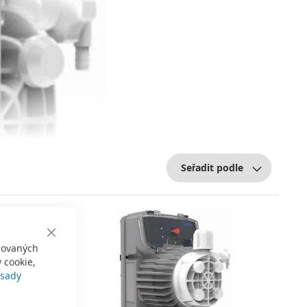
Seřadit podle
Close
izovaných
Cookie
Bar
 cookie,
sady