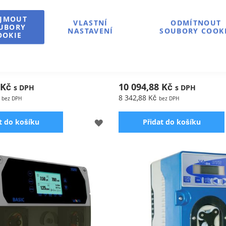
IJMOUT
VLASTNÍ
ODMÍTNOUT
UBORY
NASTAVENÍ
SOUBORY COOK
OOKIE
trol K40 pro měření volného
Dávkovací pumpa SEKO BASIC 
DIGITAL, čas. spínač, použití p
 Kč
10 094,88 Kč
8 342,88 Kč
PŘIDAT
t do košíku
Přidat do košíku
K
OBLÍBENÝM
rol K40 slouží k měření volného
Digitálně časově řízená pumpa 
dávkování flokulantu, hlídání hl