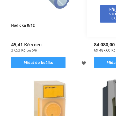
PŘ
SO
C
Hadička 8/12
Stanice Kon
chlóru
45,41 Kč
84 080,00
37,53 Kč
69 487,60 Kč
PŘIDAT
Přidat do košíku
Přida
K
OBLÍBENÝM
Příslušenství k monitorovací a dávkovací
Stanice Kont
stanici
chlóru