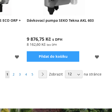
S ECO ORP +
Dávkovací pumpa SEKO Tekna AKL 603
9 876,75 Kč
8 162,60 Kč
PŘIDAT
PŘIDA
Přidat do košíku
K
K
Stránka
OBLÍBENÝM
OBLÍB
Zobrazit
na stránce
Právě si prohlížíte stránku
Stránka
Stránka
Stránka
Stránka
Stránka
Další
1
2
3
4
5
pa
S konstantním průtokem s možností
regulace výkonu, určená pro automatické
dávkovací stanice K800