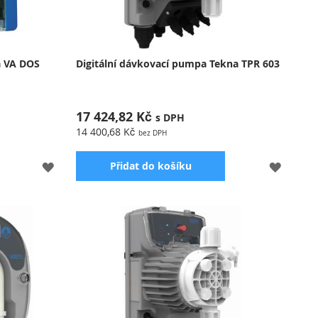
a VA DOS
Digitální dávkovací pumpa Tekna TPR 603
17 424,82 Kč
14 400,68 Kč
PŘIDAT
PŘIDA
Přidat do košíku
K
K
OBLÍBENÝM
OBLÍB
 až 10l/h
Měří pH nebo ORP, dávkuje pH+/- nebo
chlornan, pouze dávkovací pumpa bez sond