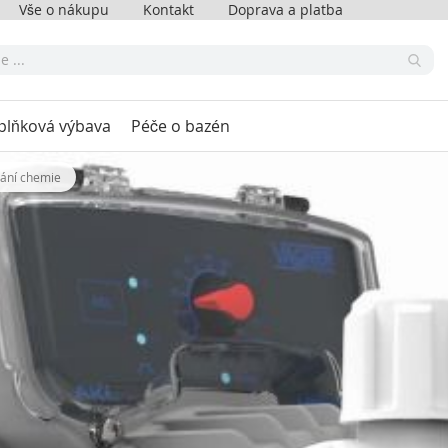
Vše o nákupu
Kontakt
Doprava a platba
plňková výbava
Péče o bazén
ání chemie