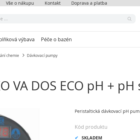
Vše o nákupu
Kontakt
Doprava a platba
plňková výbava
Péče o bazén
ání chemie
Dávkovací pumpy
KO VA DOS ECO pH + pH
Peristaltická dávkovací pH pu
Kód produktu
SKLADEM