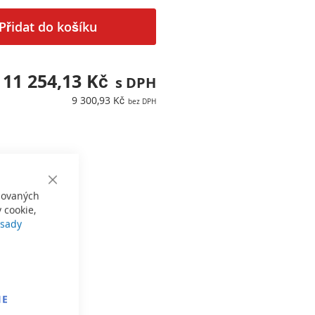
Přidat do košíku
11 254,13 Kč
9 300,93 Kč
Close
izovaných
Cookie
Bar
 cookie,
sady
IE