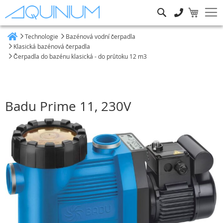
Hledat
Technologie
Bazénová vodní čerpadla
Heim
Klasická bazénová čerpadla
Čerpadla do bazénu klasická - do průtoku 12 m3
Badu Prime 11, 230V
Přeskočit
na
konec
galerie
s
obrázky