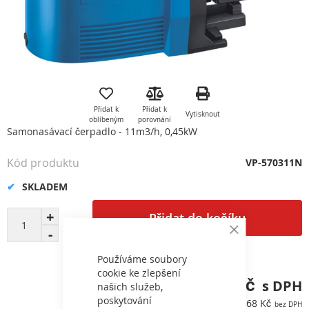
Přeskočit
na
začátek
Přidat k
Přidat k
Vytisknout
galerie
oblíbeným
porovnání
s
Samonasávací čerpadlo - 11m3/h, 0,45kW
obrázky
Kód produktu
VP-570311N
SKLADEM
Přidat do košíku
Close
Cookie
Bar
Používáme soubory
cookie ke zlepšení
23 092,46 Kč
našich služeb,
poskytování
19 084,68 Kč