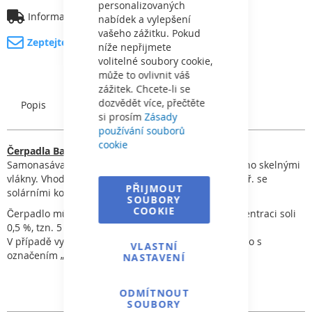
personalizovaných
Informace o dopravě
nabídek a vylepšení
vašeho zážitku. Pokud
Zeptejte se na produkt
níže nepřijmete
volitelné soubory cookie,
může to ovlivnit váš
zážitek. Chcete-li se
dozvědět více, přečtěte
Popis
Charakteristický
si prosím
Zásady
používání souborů
cookie
Čerpadla Badu Prime
Samonasávací čerpadlo vysoké kvality. Tělo vyztuženo skelnými
vlákny. Vhodné pro náročnější filtrační systémy, např. se
PŘIJMOUT
solárními kolektory.
SOUBORY
COOKIE
Čerpadlo může být použito pro slanou vodu o koncentraci soli
0,5 %, tzn. 5 g/l.
V případě vyšší koncentrace je nutné použít čerpadlo s
VLASTNÍ
označením „AK“.
NASTAVENÍ
ODMÍTNOUT
SOUBORY