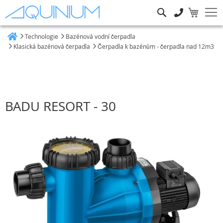
Hledat
Technologie
Bazénová vodní čerpadla
Heim
Klasická bazénová čerpadla
Čerpadla k bazénům - čerpadla nad 12m3
BADU RESORT - 30
Přeskočit
na
konec
galerie
s
obrázky