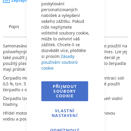
Zeptejte se na produkt
poskytování
personalizovaných
nabídek a vylepšení
vašeho zážitku. Pokud
Popis
Charakteristický
níže nepřijmete
volitelné soubory cookie,
může to ovlivnit váš
zážitek. Chcete-li se
Samonasávací čerpadlo BADU RESORT je vhodné pro použití na
dozvědět více, přečtěte
poloveřejných a veřejných provozech jako např.: wellnes. Lze jej
si prosím
Zásady
také použít jako čerpadlo pro vodní atrakce. Jako materiál je
používání souborů
použitý plast s vyztužením ze skleněných vláken. Tato čerpadla
cookie
mají průtok 30 -- 110 m
3
/h a výkonem 1,5 -- 5,5 kW
Čerpadlo může být použito pro slanou vodu o koncentraci soli
0,5 %, tzn. 5 g/l. V případě vyšší koncentrace je nutné použít
PŘIJMOUT
čerpadlo s označením „AK“.
SOUBORY
COOKIE
Čerpadlo lze instalovat maximálně 3m nad/pod úroveň vodní
hladiny.
VLASTNÍ
Hřídel motoru/čerpadla nemá žádný kontakt s bazénovou
NASTAVENÍ
vodou a poskytuje tak úplné elektrické oddělení.
ODMÍTNOUT