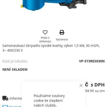
Přeskočit
na
začátek
Přidat k
Vytisknout
galerie
oblíbeným
s
Samonasávací čerpadlo vysoké kvality, výkon 1,5 kW, 30 m3/h,
obrázky
3~ 400/230 V
Kód produktu
VP-573RES030N
NENÍ SKLADEM
48 683,19 Kč
Close
40 234,04 Kč
Cookie
Bar
Používáme soubory
Informace o dopravě
cookie ke zlepšení
našich služeb,