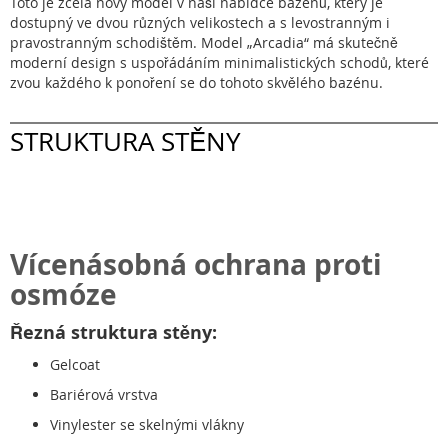
Toto je zcela nový model v naší nabídce bazénů, který je
dostupný ve dvou různých velikostech a s levostranným i
pravostranným schodištěm. Model „Arcadia“ má skutečně
moderní design s uspořádáním minimalistických schodů, které
zvou každého k ponoření se do tohoto skvělého bazénu.
STRUKTURA STĚNY
Vícenásobná ochrana proti
osmóze
Řezná struktura stěny:
Gelcoat
Bariérová vrstva
Vinylester se skelnými vlákny