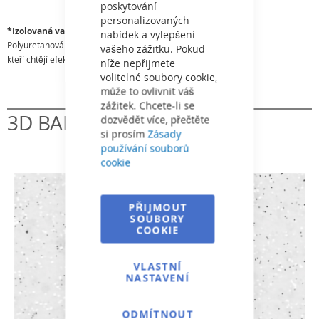
poskytování
personalizovaných
*Izolovaná varianta
nabídek a vylepšení
Polyuretanová izolace je ekologické řešení pro zákazníky,
vašeho zážitku. Pokud
kteří chtějí efektivněji ohřívat své bazény.
níže nepřijmete
volitelné soubory cookie,
může to ovlivnit váš
zážitek. Chcete-li se
3D BARVÝ
dozvědět více, přečtěte
si prosím
Zásady
používání souborů
cookie
PŘIJMOUT
SOUBORY
COOKIE
VLASTNÍ
NASTAVENÍ
ODMÍTNOUT