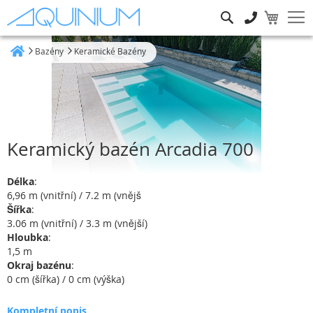
Hledat
Bazény
Keramické Bazény
Heim
Keramický bazén Arcadia 700
Délka
:
6,96 m (vnitřní) / 7.2 m (vnějš
Šířka
:
3.06 m (vnitřní) / 3.3 m (vnější)
Hloubka
:
1,5 m
Okraj bazénu
:
0 cm (šířka) / 0 cm (výška)
Kompletní popis