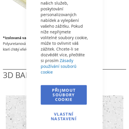
našich služeb,
poskytování
personalizovaných
nabídek a vylepšení
vašeho zážitku. Pokud
níže nepřijmete
volitelné soubory cookie,
*Izolovaná varianta
může to ovlivnit váš
Polyuretanová izolace je ekologické řešení pro zákazníky,
zážitek. Chcete-li se
kteří chtějí efektivněji ohřívat své bazény.
dozvědět více, přečtěte
si prosím
Zásady
používání souborů
cookie
3D BARVÝ
PŘIJMOUT
SOUBORY
COOKIE
VLASTNÍ
NASTAVENÍ