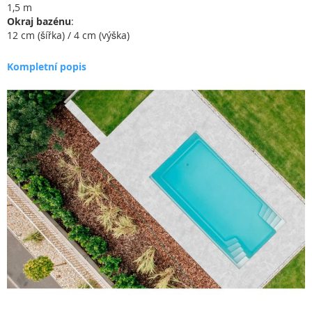
1,5 m
Okraj bazénu
:
12 cm (šířka) / 4 cm (výška)
Kompletní popis
Přeskočit
na
konec
galerie
s
obrázky