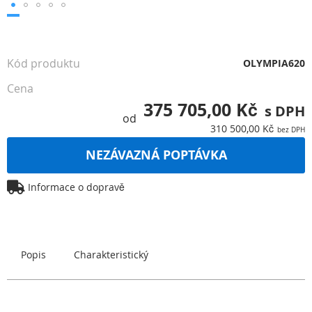
Přeskočit
na
začátek
Kód produktu
OLYMPIA620
galerie
s
Cena
obrázky
375 705,00 Kč
od
310 500,00 Kč
NEZÁVAZNÁ POPTÁVKA
Informace o dopravě
Popis
Charakteristický