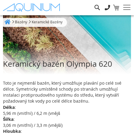
Hledat
Bazény
Keramické Bazény
Heim
Keramický bazén Olympia 620
Toto je nejmenší bazén, který umožňuje plavání po celé své
délce. Symetricky umístěné schody po stranách umožňují
instalaci protiproudového systému do středu, který vytváří
požadovaný tok vody po celé délce bazénu.
Délka
:
5,96 m (vnitřní) / 6,2 m (vnějš
Šířka
:
3,06 m (vnitřní) / 3,3 m (vnější)
Hloubka
: