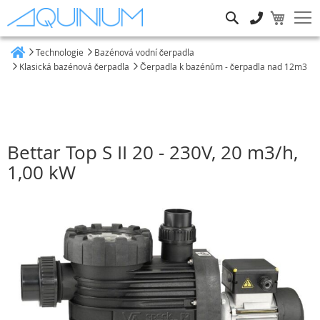
Hledat
Technologie
Bazénová vodní čerpadla
Heim
Klasická bazénová čerpadla
Čerpadla k bazénům - čerpadla nad 12m3
Bettar Top S II 20 - 230V, 20 m3/h,
1,00 kW
Přeskočit
na
konec
galerie
s
obrázky