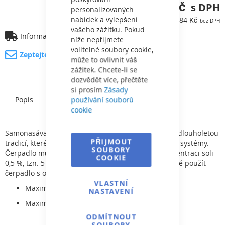
18 643,49 Kč
personalizovaných
nabídek a vylepšení
15 407,84 Kč
vašeho zážitku. Pokud
Informace o dopravě
níže nepřijmete
volitelné soubory cookie,
Zeptejte se na produkt
může to ovlivnit váš
zážitek. Chcete-li se
dozvědět více, přečtěte
si prosím
Zásady
používání souborů
Popis
Charakteristický
cookie
Samonasávací čerpadlo vysoké kvality od výrobce s dlouholetou
PŘIJMOUT
tradicí, které je konstruováno pro bazénové filtrační systémy.
SOUBORY
Čerpadlo může být použito pro slanou vodu o koncentraci soli
COOKIE
0,5 %, tzn. 5 g/l. V případě vyšší koncentrace je nutné použít
čerpadlo s označením „AK“.
VLASTNÍ
Maximální tlak: 2,5 bar
NASTAVENÍ
Maximální teplota vody: 60 °C
ODMÍTNOUT
SOUBORY