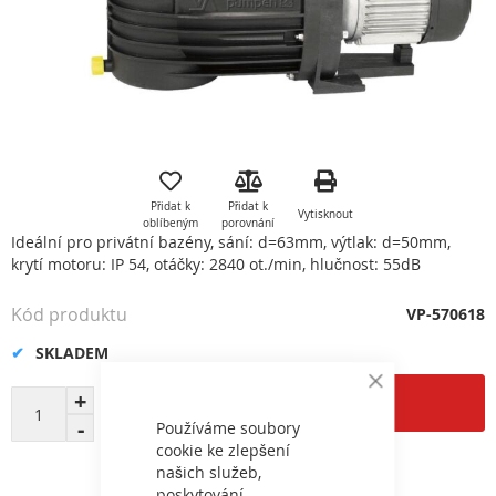
Přeskočit
na
začátek
Přidat k
Přidat k
Vytisknout
galerie
oblíbeným
porovnání
s
Ideální pro privátní bazény, sání: d=63mm, výtlak: d=50mm,
obrázky
krytí motoru: IP 54, otáčky: 2840 ot./min, hlučnost: 55dB
Kód produktu
VP-570618
SKLADEM
Close
Přidat do košíku
Cookie
Bar
Používáme soubory
cookie ke zlepšení
našich služeb,
poskytování