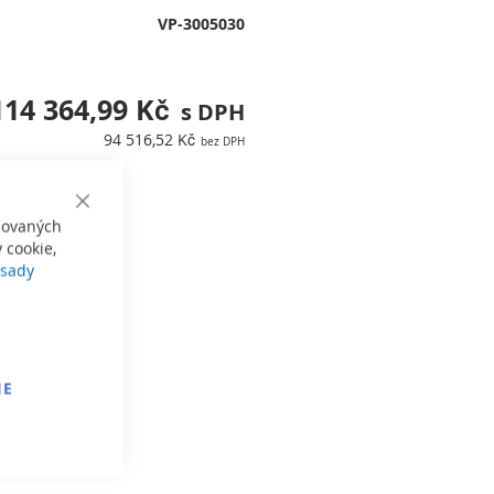
VP-3005030
114 364,99 Kč
94 516,52 Kč
Close
izovaných
Cookie
Bar
 cookie,
sady
IE