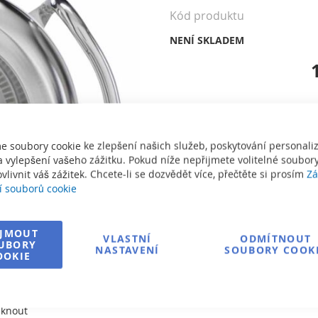
Kód produktu
NENÍ SKLADEM
Informace o dopravě
e soubory cookie ke zlepšení našich služeb, poskytování personal
Zeptejte se na produkt
 vylepšení vašeho zážitku. Pokud níže nepřijmete volitelné soubory
vlivnit váš zážitek. Chcete-li se dozvědět více, přečtěte si prosím
Zá
í souborů cookie
IJMOUT
VLASTNÍ
ODMÍTNOUT
UBORY
NASTAVENÍ
SOUBORY COOK
OOKIE
sknout