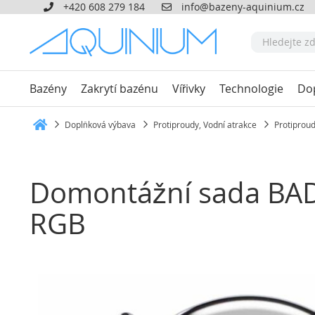
+420 608 279 184
info@bazeny-aquinium.cz
Bazény
Zakrytí bazénu
Vířivky
Technologie
Do
Doplňková výbava
Protiproudy, Vodní atrakce
Protiprou
Heim
Domontážní sada BAD
RGB
Přeskočit
na
konec