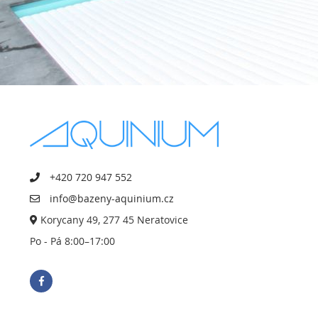
+420 720 947 552
info@bazeny-aquinium.cz
Korycany 49, 277 45 Neratovice
Po - Pá 8:00–17:00