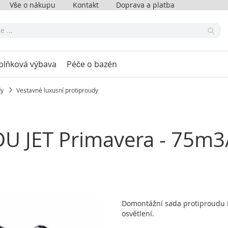
Vše o nákupu
Kontakt
Doprava a platba
plňková výbava
Péče o bazén
dy
Vestavné luxusní protiproudy
U JET Primavera - 75m3
Domontážní sada protiproudu 
osvětlení.