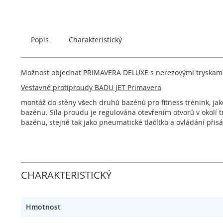
začátek
galerie
s
obrázky
Popis
Charakteristický
Možnost objednat PRIMAVERA DELUXE s nerezovými tryskam
Vestavné protiproudy BADU JET Primavera
montáž do stěny všech druhů bazénů pro fitness trénink, j
bazénu. Síla proudu je regulována otevřením otvorů v okolí 
bazénu, stejně tak jako pneumatické tlačítko a ovládání přis
CHARAKTERISTICKÝ
Hmotnost