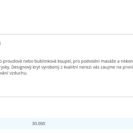
i
ako proudová nebo bublinková koupel, pro podvodní masáže a nekon
trysky. Designový kryt vyrobený z kvalitní nerezi vás zaujme na pr
ávání vzduchu.
30.000