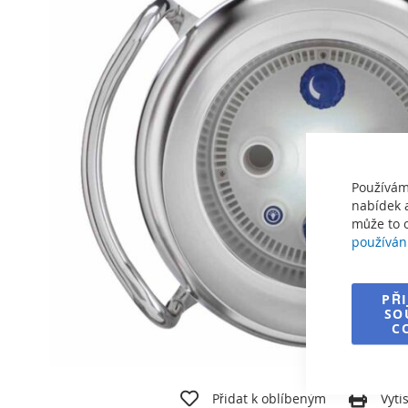
galerie
s
obrázky
Používám
nabídek a
může to o
používán
PŘ
SO
C
Přeskočit
na
Přidat k oblíbeným
Vyti