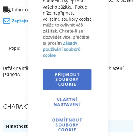
nabídek a vylepšení
vašeho zážitku. Pokud
Informace o dopravě
níže nepřijmete
volitelné soubory cookie,
Zeptejte se na produkt
může to ovlivnit váš
zážitek. Chcete-li se
dozvědět více, přečtěte
si prosím
Zásady
Popis
Charakteristický
používání souborů
cookie
Držák na stěnu je vybaven dvojitým větráčkem pro chlazení
jednotky
PŘIJMOUT
SOUBORY
COOKIE
VLASTNÍ
NASTAVENÍ
CHARAKTERISTICKÝ
ODMÍTNOUT
SOUBORY
0.540
COOKIE