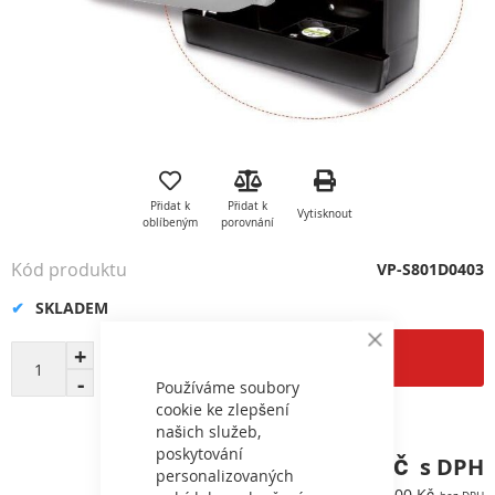
Přeskočit
na
začátek
Přidat k
Přidat k
Vytisknout
galerie
oblíbeným
porovnání
s
obrázky
Kód produktu
VP-S801D0403
SKLADEM
Close
Přidat do košíku
Cookie
Bar
Používáme soubory
cookie ke zlepšení
našich služeb,
poskytování
8 795,49 Kč
personalizovaných
7 269,00 Kč