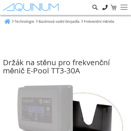
Hledat
Technologie
Bazénová vodní čerpadla
Frekvenční měniče
Heim
Držák na stěnu pro frekvenční
měnič E-Pool TT3-30A
Přeskočit
na
konec
galerie
s
obrázky