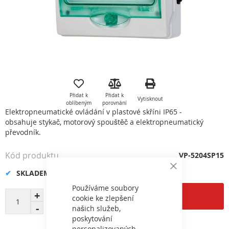
Přeskočit
na
začátek
Přidat k
Přidat k
Vytisknout
galerie
oblíbeným
porovnání
s
Elektropneumatické ovládání v plastové skříni IP65 -
obrázky
obsahuje stykač, motorový spouštěč a elektropneumatický
převodník.
Kód produktu
VP-5204SP15
Close
SKLADEM
Cookie
Bar
Používáme soubory
Přidat do košíku
cookie ke zlepšení
našich služeb,
poskytování
personalizovaných