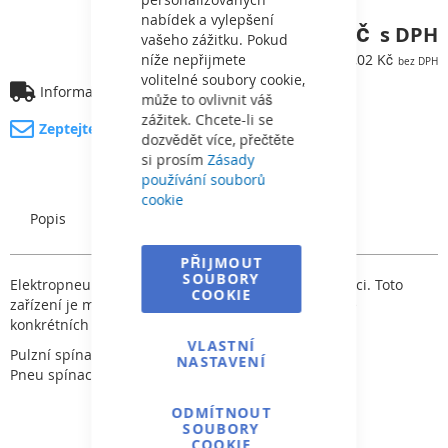
nabídek a vylepšení
7 160,80 Kč
vašeho zážitku. Pokud
níže nepřijmete
5 918,02 Kč
volitelné soubory cookie,
Informace o dopravě
může to ovlivnit váš
zážitek. Chcete-li se
Zeptejte se na produkt
dozvědět více, přečtěte
si prosím
Zásady
používání souborů
cookie
Popis
Charakteristický
PŘIJMOUT
SOUBORY
Elektropneumatické ovládání je umístěno v el. krabici. Toto
COOKIE
zařízení je možno připravit pro jakákoli čerpadla dle
konkrétních požadavků.
VLASTNÍ
Pulzní spínač
NASTAVENÍ
Pneu spínací jednotka "Nedržící"
ODMÍTNOUT
SOUBORY
COOKIE