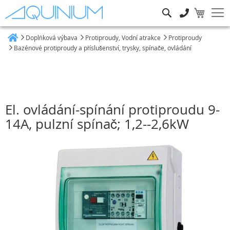
Hledat
Doplňková výbava
Protiproudy, Vodní atrakce
Protiproudy
Heim
Bazénové protiproudy a příslušenství, trysky, spínače, ovládání
El. ovládání-spínání protiproudu 9-
14A, pulzní spínač; 1,2--2,6kW
Přeskočit
na
konec
galerie
s
obrázky