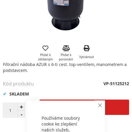
Přeskočit
na
začátek
Přidat k
Přidat k
Vytisknout
galerie
oblíbeným
porovnání
s
Filtrační nádoba AZUR s 6-ti cest. top-ventilem, manometrem a
obrázky
podstavcem.
Kód produktu
VP-51125212
SKLADEM
Přidat do košíku
Close
Cookie
Bar
Používáme soubory
cookie ke zlepšení
našich služeb,