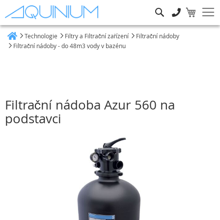
Hledat
Technologie
Filtry a Filtrační zařízení
Filtrační nádoby
Heim
Filtrační nádoby - do 48m3 vody v bazénu
Filtrační nádoba Azur 560 na
podstavci
Přeskočit
na
konec
galerie
s
obrázky