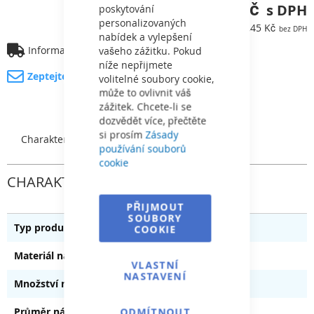
10 895,38 Kč
poskytování
personalizovaných
9 004,45 Kč
nabídek a vylepšení
Informace o dopravě
vašeho zážitku. Pokud
níže nepřijmete
Zeptejte se na produkt
volitelné soubory cookie,
může to ovlivnit váš
zážitek. Chcete-li se
dozvědět více, přečtěte
si prosím
Zásady
Charakteristický
používání souborů
cookie
CHARAKTERISTICKÝ
PŘIJMOUT
SOUBORY
Filtrační nádoba s ventilem
COOKIE
Polypropylen
VLASTNÍ
NASTAVENÍ
140 kg
560 mm
ODMÍTNOUT