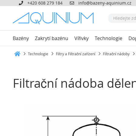
+420 608 279 184
info@bazeny-aquinium.cz
Bazény
Zakrytí bazénu
Vířivky
Technologie
Do
Technologie
Filtry a Filtrační zařízení
Filtrační nádoby
Heim
Filtrační nádoba děle
Přeskočit
na
konec
galerie
s