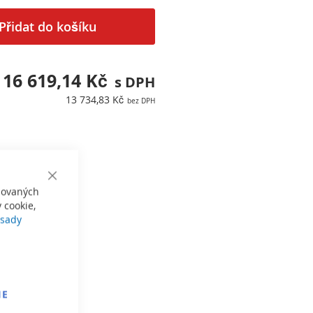
Přidat do košíku
16 619,14 Kč
13 734,83 Kč
Close
izovaných
Cookie
Bar
 cookie,
sady
IE