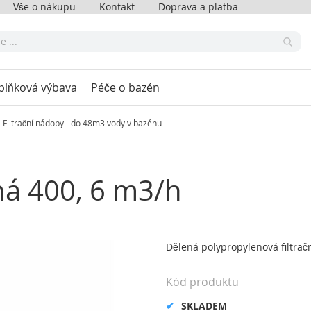
Vše o nákupu
Kontakt
Doprava a platba
plňková výbava
Péče o bazén
Filtrační nádoby - do 48m3 vody v bazénu
ná 400, 6 m3/h
Dělená polypropylenová filtra
Kód produktu
SKLADEM