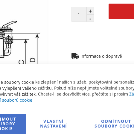
Informace o dopravě
Zeptejte se na produkt
e soubory cookie ke zlepšení našich služeb, poskytování personal
 vylepšení vašeho zážitku. Pokud níže nepřijmete volitelné soubory
vlivnit váš zážitek. Chcete-li se dozvědět více, přečtěte si prosím
Zá
í souborů cookie
í
Vytisknout
IJMOUT
VLASTNÍ
ODMÍTNOUT
UBORY
NASTAVENÍ
SOUBORY COOK
OOKIE