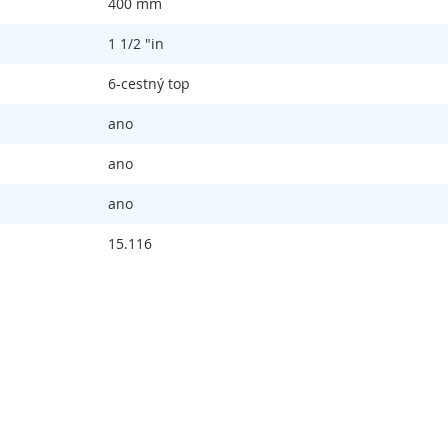
400 mm
1 1/2 "in
6-cestný top
ano
ano
ano
15.116