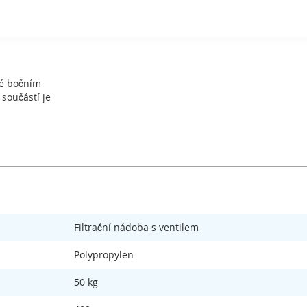
né bočním
 součástí je
Filtrační nádoba s ventilem
Polypropylen
50 kg