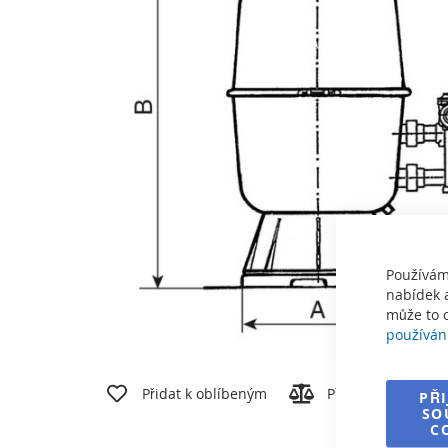
obrázky
Používám
nabídek a
může to o
používán
Přeskočit
na
Přidat k oblíbeným
Přidat k porovnán
PŘ
začátek
SO
galerie
C
s