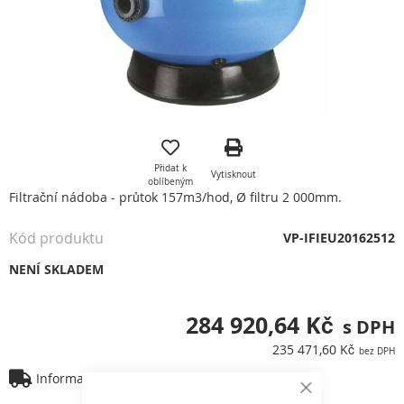
Přeskočit
na
začátek
Přidat k
Vytisknout
galerie
oblíbeným
s
Filtrační nádoba - průtok 157m3/hod, Ø filtru 2 000mm.
obrázky
Kód produktu
VP-IFIEU20162512
NENÍ SKLADEM
284 920,64 Kč
235 471,60 Kč
Informace o dopravě
Close