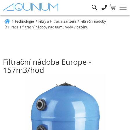
Hledat
Technologie
Filtry a Filtrační zařízení
Filtrační nádoby
Heim
Filrace a filtrační nádoby nad 88m3 vody v bazénu
Filtrační nádoba Europe -
157m3/hod
Přeskočit
na
konec
galerie
s
obrázky