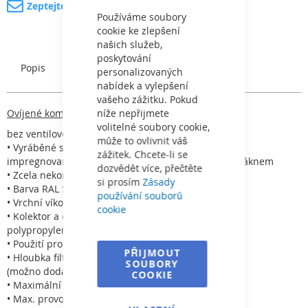
Zeptejte se na produkt
Cookie
Bar
Používáme soubory
cookie ke zlepšení
našich služeb,
poskytování
Popis
Charakteristický
personalizovaných
nabídek a vylepšení
vašeho zážitku. Pokud
Ovíjené komerční filtry Europe
níže nepřijmete
volitelné soubory cookie,
bez ventilové baterie
může to ovlivnit váš
• Vyráběné systémem ovíjení za použití polyesteru
zážitek. Chcete-li se
impregnovaného pryskyřicí a zesíleného skelným vláknem
dozvědět více, přečtěte
• Zcela nekorodující
si prosím
Zásady
• Barva RAL 5015
používání souborů
• Vrchní víko z plastu
cookie
• Kolektor a difuzér jsou v nerezavějící úpravě PVC a
polypropylen
• Použití pro slanou vodu
PŘIJMOUT
• Hloubka filtračního lože 1,2 m
SOUBORY
(možno dodat i 1 m)
COOKIE
• Maximální teplota 40 °C
• Max. provozní tlak 2,5 kg/cm²