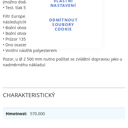
VLASTNÍ
(možno dodat i 4 kg/cm²)
NASTAVENÍ
• Test. tlak 5 kg/cm²
Filtr Europe je možno osadit
ODMÍTNOUT
následujícími komponenty:
SOUBORY
• Boční otvor s víkem 400 mm
COOKIE
• Boční otvor s víkem 225 mm
• Průzor 135 mm
• Dno osazené vzduchovými tryskami
• Vnitřní nástřik polyesterem
Pozor, u Ø 2 500 mm nutno počítat se zvláštní dopravou jako u
nadměrného nákladu!
CHARAKTERISTICKÝ
570.000