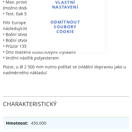
• Max. provozní tlak 2,5 kg/cm²
VLASTNÍ
NASTAVENÍ
(možno dodat i 4 kg/cm²)
• Test. tlak 5 kg/cm²
ODMÍTNOUT
Filtr Europe je možno osadit
SOUBORY
následujícími komponenty:
COOKIE
• Boční otvor s víkem 400 mm
• Boční otvor s víkem 225 mm
• Průzor 135 mm
• Dno osazené vzduchovými tryskami
• Vnitřní nástřik polyesterem
Pozor, u Ø 2 500 mm nutno počítat se zvláštní dopravou jako u
nadměrného nákladu!
CHARAKTERISTICKÝ
450.000