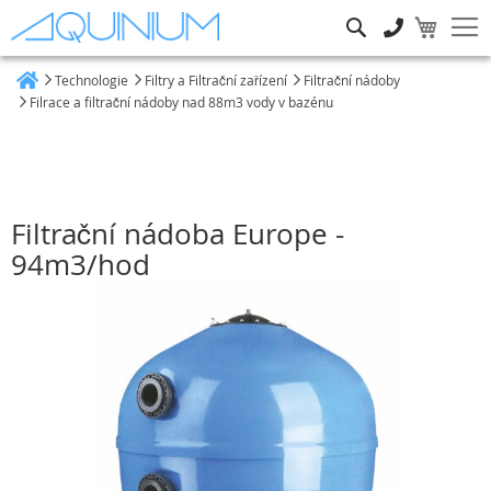
Hledat
Technologie
Filtry a Filtrační zařízení
Filtrační nádoby
Heim
Filrace a filtrační nádoby nad 88m3 vody v bazénu
Filtrační nádoba Europe -
94m3/hod
Přeskočit
na
konec
galerie
s
obrázky