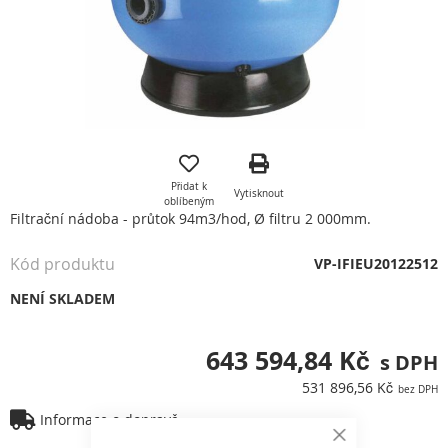
Přeskočit
na
začátek
Přidat k
Vytisknout
galerie
oblíbeným
s
Filtrační nádoba - průtok 94m3/hod, Ø filtru 2 000mm.
obrázky
Kód produktu
VP-IFIEU20122512
NENÍ SKLADEM
643 594,84 Kč
531 896,56 Kč
Informace o dopravě
Close