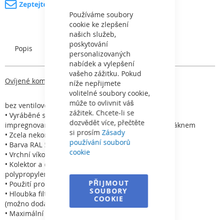
Zeptejte se na produkt
Cookie
Bar
Používáme soubory
cookie ke zlepšení
našich služeb,
poskytování
Popis
Charakteristický
personalizovaných
nabídek a vylepšení
vašeho zážitku. Pokud
Ovíjené komerční filtry Europe
níže nepřijmete
volitelné soubory cookie,
může to ovlivnit váš
bez ventilové baterie
zážitek. Chcete-li se
• Vyráběné systémem ovíjení za použití polyesteru
dozvědět více, přečtěte
impregnovaného pryskyřicí a zesíleného skelným vláknem
si prosím
Zásady
• Zcela nekorodující
používání souborů
• Barva RAL 5015
cookie
• Vrchní víko z plastu
• Kolektor a difuzér jsou v nerezavějící úpravě PVC a
polypropylen
PŘIJMOUT
• Použití pro slanou vodu
SOUBORY
• Hloubka filtračního lože 1,2 m
COOKIE
(možno dodat i 1 m)
• Maximální teplota 40 °C