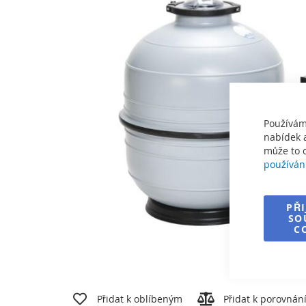
galerie
s
obrázky
Používám
nabídek a
může to o
používán
PŘ
SO
C
Přeskočit
na
Přidat k oblíbeným
Přidat k porovnán