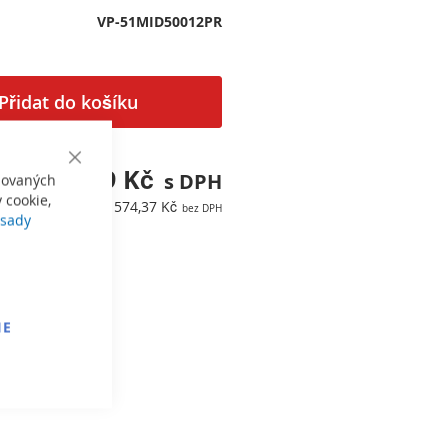
VP-51MID50012PR
Přidat do košíku
Close
23 684,99 Kč
izovaných
Cookie
Bar
 cookie,
19 574,37 Kč
sady
IE