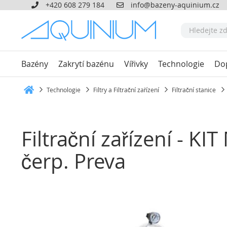
+420 608 279 184
info@bazeny-aquinium.cz
Bazény
Zakrytí bazénu
Vířivky
Technologie
Do
Technologie
Filtry a Filtrační zařízení
Filtrační stanice
Heim
Filtrační zařízení - KI
čerp. Preva
Přeskočit
na
konec