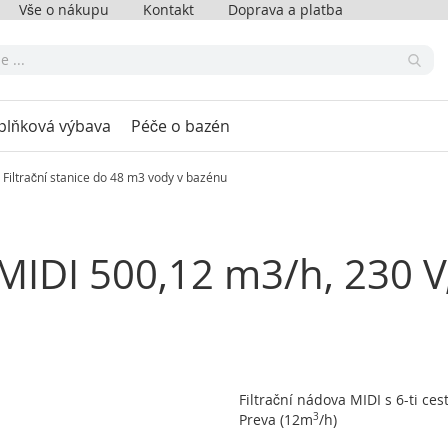
Vše o nákupu
Kontakt
Doprava a platba
plňková výbava
Péče o bazén
Filtrační stanice do 48 m3 vody v bazénu
T MIDI 500,12 m3/h, 230 V, 
Filtrační nádova MIDI s 6-ti 
Preva (12m
3
/h)