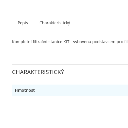
začátek
galerie
s
obrázky
Popis
Charakteristický
Kompletní filtrační stanice KIT - vybavena podstavcem pro 
CHARAKTERISTICKÝ
Hmotnost