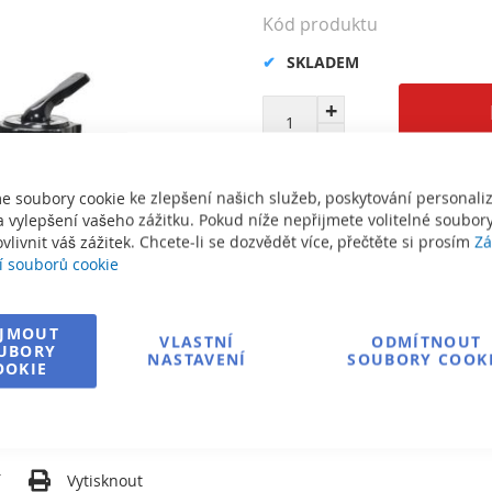
Kód produktu
SKLADEM
e soubory cookie ke zlepšení našich služeb, poskytování personal
 vylepšení vašeho zážitku. Pokud níže nepřijmete volitelné soubory
vlivnit váš zážitek. Chcete-li se dozvědět více, přečtěte si prosím
Zá
í souborů cookie
Informace o dopravě
Zeptejte se na produkt
IJMOUT
VLASTNÍ
ODMÍTNOUT
UBORY
NASTAVENÍ
SOUBORY COOK
OOKIE
í
Vytisknout