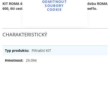
ODMÍTNOUT
3
KIT ROMA 600 12 m
/hod FF obsahuje: filtrační nádobu ROMA
SOUBORY
600, 6ti cestný top-ventil, podstavec a čerpadlo FreeFlo.
COOKIE
CHARAKTERISTICKÝ
Filtrační KIT
29.094