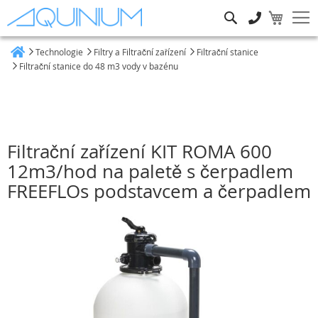
Hledat
Technologie
Filtry a Filtrační zařízení
Filtrační stanice
Heim
Filtrační stanice do 48 m3 vody v bazénu
Filtrační zařízení KIT ROMA 600
12m3/hod na paletě s čerpadlem
FREEFLOs podstavcem a čerpadlem
Přeskočit
na
konec
galerie
s
obrázky