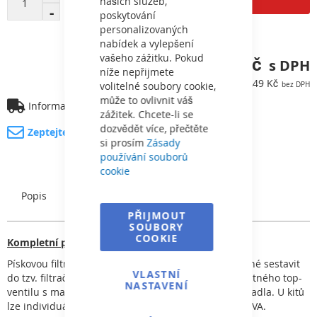
našich služeb,
poskytování
personalizovaných
nabídek a vylepšení
vašeho zážitku. Pokud
22 017,75 Kč
níže nepřijmete
18 196,49 Kč
volitelné soubory cookie,
může to ovlivnit váš
Informace o dopravě
zážitek. Chcete-li se
dozvědět více, přečtěte
Zeptejte se na produkt
si prosím
Zásady
používání souborů
cookie
Popis
Charakteristický
PŘIJMOUT
SOUBORY
COOKIE
Kompletní písková filtrace
Pískovou filtraci ROMA Ø 400, 500 a 600 mm je možné sestavit
VLASTNÍ
do tzv. filtračního KITu. KIT ROMA se skládá z 6ti cestného top-
NASTAVENÍ
ventilu s manometrem, podstavce a filtračního čerpadla. U kitů
lze individuálně zvolit mezi čerpadly FREEFLO a PREVA.