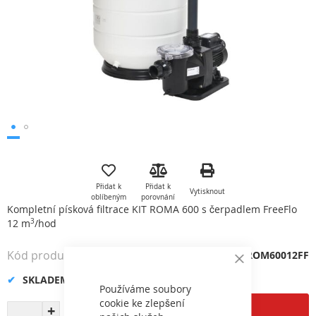
Přeskočit
na
začátek
Přidat k
Přidat k
Vytisknout
galerie
oblíbeným
porovnání
s
Kompletní písková filtrace KIT ROMA 600 s čerpadlem FreeFlo
obrázky
12 m
3
/hod
Kód produktu
VP-51ROM60012FF
Close
Cookie
SKLADEM
Bar
Používáme soubory
cookie ke zlepšení
Přidat do košíku