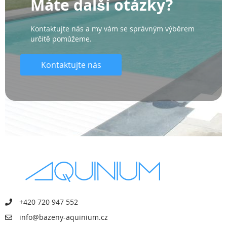
Máte další otázky?
Kontaktujte nás a my vám se správným výběrem
určitě pomůžeme.
Kontaktujte nás
+420 720 947 552
info@bazeny-aquinium.cz