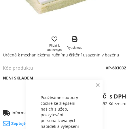
Přeskočit
na
začátek
Přidat k
Vytisknout
galerie
oblíbeným
s
Určená k mechanickému ručnímu čištění usazenin v bazénu
obrázky
Kód produktu
VP-603032
NENÍ SKLADEM
Close
Cookie
120,90 Kč
Bar
Používáme soubory
cookie ke zlepšení
99,92 Kč
našich služeb,
Informace o dopravě
poskytování
personalizovaných
Zeptejte se na produkt
nabídek a vylepšení