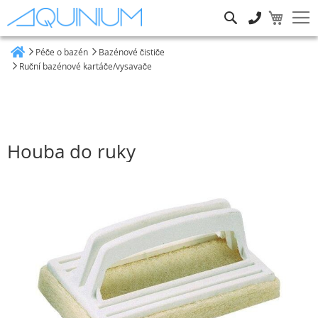
Hledat
Péče o bazén
Bazénové čističe
Heim
Ruční bazénové kartáče/vysavače
Houba do ruky
Přeskočit
na
konec
galerie
s
obrázky