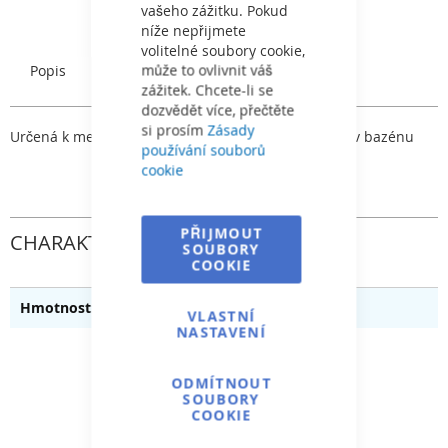
vašeho zážitku. Pokud
níže nepřijmete
volitelné soubory cookie,
může to ovlivnit váš
Popis
Charakteristický
zážitek. Chcete-li se
dozvědět více, přečtěte
si prosím
Zásady
Určená k mechanickému ručnímu čištění usazenin v bazénu
používání souborů
cookie
PŘIJMOUT
CHARAKTERISTICKÝ
SOUBORY
COOKIE
0.060
VLASTNÍ
NASTAVENÍ
ODMÍTNOUT
SOUBORY
COOKIE