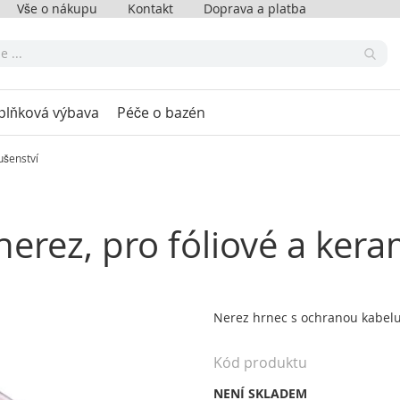
Vše o nákupu
Kontakt
Doprava a platba
plňková výbava
Péče o bazén
ušenství
 nerez, pro fóliové a ker
Nerez hrnec s ochranou kabelu
Kód produktu
NENÍ SKLADEM