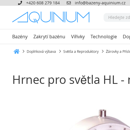
+420 608 279 184
info@bazeny-aquinium.cz
Bazény
Zakrytí bazénu
Vířivky
Technologie
Do
Doplňková výbava
Světla a Reproduktory
Žárovky a Přísl
Heim
Hrnec pro světla HL -
Přeskočit
na
konec
galerie
s