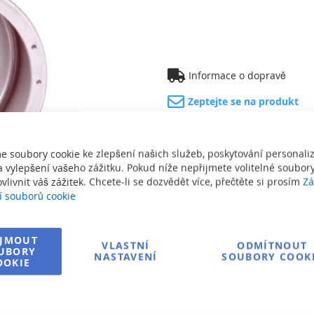
Informace o dopravě
Zeptejte se na produkt
e soubory cookie ke zlepšení našich služeb, poskytování personal
 vylepšení vašeho zážitku. Pokud níže nepřijmete volitelné soubory
vlivnit váš zážitek. Chcete-li se dozvědět více, přečtěte si prosím
Zá
í souborů cookie
IJMOUT
VLASTNÍ
ODMÍTNOUT
UBORY
NASTAVENÍ
SOUBORY COOK
OOKIE
sknout