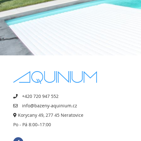
+420 720 947 552
info@bazeny-aquinium.cz
Korycany 49, 277 45 Neratovice
Po - Pá 8:00–17:00