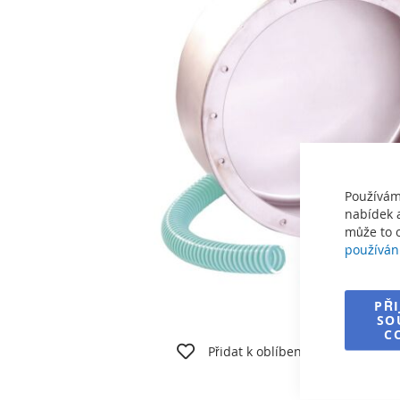
obrázky
Používám
nabídek a
může to o
používán
PŘ
SO
Přeskočit
C
na
Přidat k oblíbeným
Vyti
začátek
galerie
s