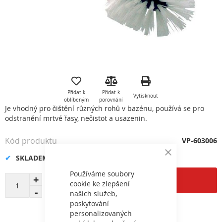
Přeskočit
na
začátek
Přidat k
Přidat k
Vytisknout
galerie
oblíbeným
porovnání
s
Je vhodný pro čištění různých rohů v bazénu, používá se pro
obrázky
odstranění mrtvé řasy, nečistot a usazenin.
Kód produktu
VP-603006
SKLADEM
Close
Cookie
Bar
Používáme soubory
Přidat do košíku
cookie ke zlepšení
našich služeb,
poskytování
personalizovaných