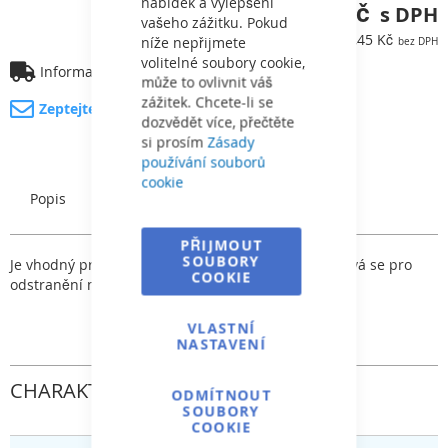
nabídek a vylepšení
180,83 Kč
vašeho zážitku. Pokud
149,45 Kč
níže nepřijmete
volitelné soubory cookie,
Informace o dopravě
může to ovlivnit váš
zážitek. Chcete-li se
Zeptejte se na produkt
dozvědět více, přečtěte
si prosím
Zásady
používání souborů
cookie
Popis
Charakteristický
PŘIJMOUT
SOUBORY
Je vhodný pro čištění různých rohů v bazénu, používá se pro
COOKIE
odstranění mrtvé řasy, nečistot a usazenin.
VLASTNÍ
NASTAVENÍ
CHARAKTERISTICKÝ
ODMÍTNOUT
SOUBORY
COOKIE