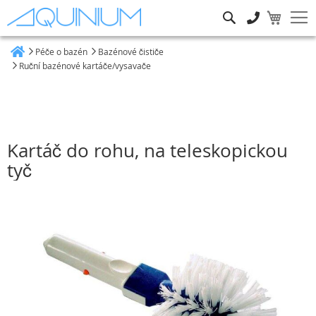
Hledat
Péče o bazén
Bazénové čističe
Heim
Ruční bazénové kartáče/vysavače
Kartáč do rohu, na teleskopickou
tyč
Přeskočit
na
konec
galerie
s
obrázky