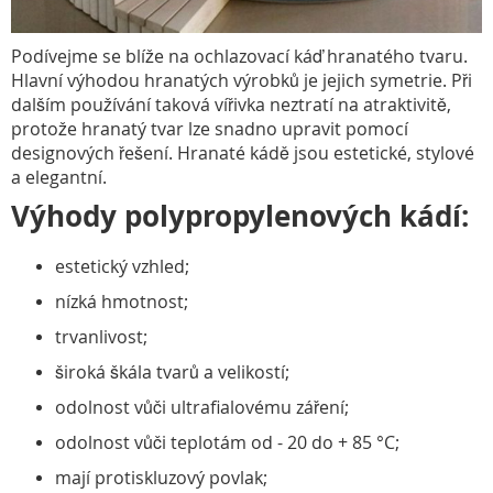
Podívejme se blíže na ochlazovací káď hranatého tvaru.
Hlavní výhodou hranatých výrobků je jejich symetrie. Při
dalším používání taková vířivka neztratí na atraktivitě,
protože hranatý tvar lze snadno upravit pomocí
designových řešení. Hranaté kádě jsou estetické, stylové
a elegantní.
Výhody polypropylenových kádí:
estetický vzhled;
nízká hmotnost;
trvanlivost;
široká škála tvarů a velikostí;
odolnost vůči ultrafialovému záření;
odolnost vůči teplotám od - 20 do + 85 °C;
mají protiskluzový povlak;