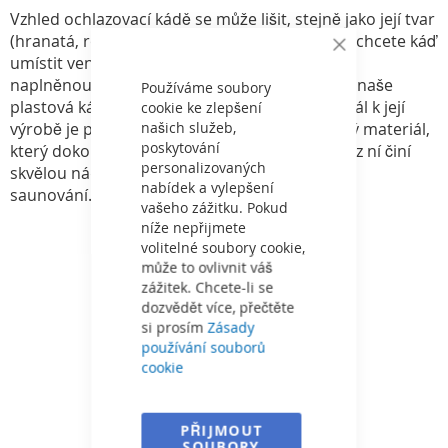
Vzhled ochlazovací kádě se může lišit, stejně jako její tvar
(hranatá, rohová, kulatá, obdélníková). Pokud chcete káď
Close
umístit venku a používat ji v chladném období
Cookie
naplněnou studenou vodou, je pro tento účel naše
Bar
Používáme soubory
plastová káď ideálním řešením. Použitý materiál k její
cookie ke zlepšení
našich služeb,
výrobě je polypropylen - praktický a ekologický materiál,
poskytování
který dokonale udržuje chladnou teplotu, což z ní činí
personalizovaných
skvělou nádobu na schlazení těla po dlouhém
nabídek a vylepšení
saunování.
vašeho zážitku. Pokud
níže nepřijmete
volitelné soubory cookie,
může to ovlivnit váš
zážitek. Chcete-li se
dozvědět více, přečtěte
si prosím
Zásady
používání souborů
cookie
PŘIJMOUT
SOUBORY