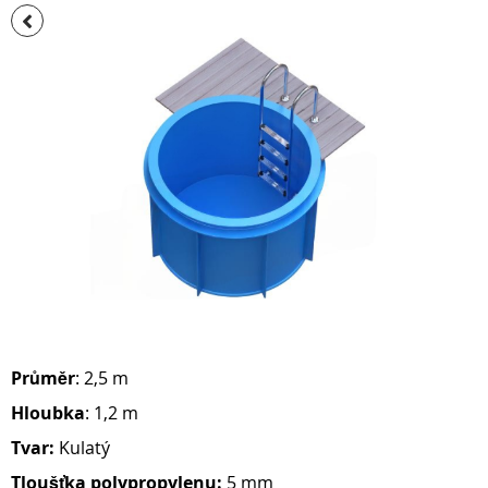
Přeskočit
na
konec
galerie
s
obrázky
Přeskočit
na
Průměr
: 2,5 m
začátek
Hloubka
: 1,2 m
galerie
s
Tvar:
Kulatý
obrázky
Tloušťka polypropylenu:
5 mm