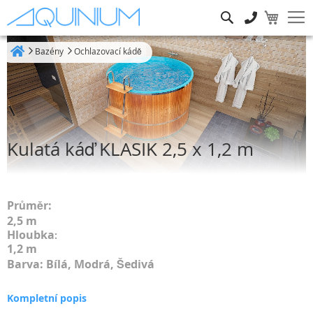
Hledat
Bazény
Ochlazovací kádě
Heim
Kulatá káď KLASIK 2,5 x 1,2 m
Průměr:
2,5 m
Hloubka
:
1,2 m
Barva: Bílá, Modrá, Šedivá
Kompletní popis