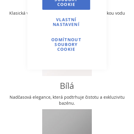
Světle modrá
COOKIE
Klasická volba, která připomíná průzračnou mořskou vodu
a přináší osvěžující atmosféru.
VLASTNÍ
NASTAVENÍ
ODMÍTNOUT
SOUBORY
COOKIE
Bílá
Nadčasová elegance, která podtrhuje čistotu a exkluzivitu
bazénu.