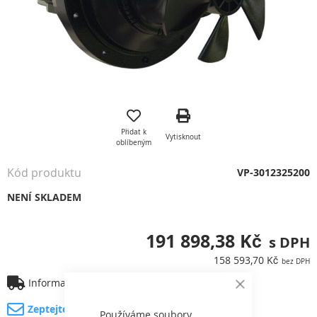
Přeskočit
na
začátek
Přidat k
Vytisknout
galerie
oblíbeným
s
obrázky
Kód produktu
VP-3012325200
NENÍ SKLADEM
191 898,38 Kč
158 593,70 Kč
Informace o dopravě
Close
Cookie
Zeptejte se na produkt
Bar
Používáme soubory