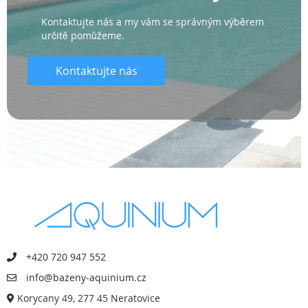
Kontaktujte nás a my vám se správným výběrem
určitě pomůžeme.
Kontaktujte nás
+420 720 947 552
info@bazeny-aquinium.cz
Korycany 49, 277 45 Neratovice