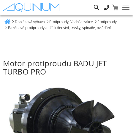
Hledat
Doplňková výbava
Protiproudy, Vodní atrakce
Protiproudy
Heim
Bazénové protiproudy a příslušenství, trysky, spínače, ovládání
Motor protiproudu BADU JET
TURBO PRO
Přeskočit
na
konec
galerie
s
obrázky