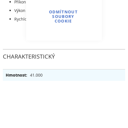
Příkon: 3,6 kW
Výkon 3,0 kW
ODMÍTNOUT
SOUBORY
Rychlost proudu: 1,8--4,1 m/s
COOKIE
CHARAKTERISTICKÝ
41.000