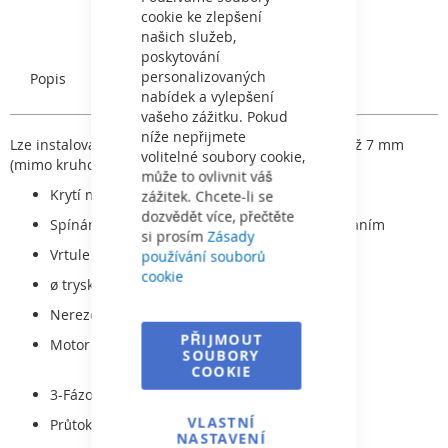
cookie ke zlepšení
našich služeb,
poskytování
personalizovaných
Popis
Charakteristický
nabídek a vylepšení
vašeho zážitku. Pokud
níže nepřijmete
Lze instalovat na jakýkoliv bazén s tloušťkou stěny až 7 mm
volitelné soubory cookie,
(mimo kruhových bazénů).
může to ovlivnit váš
Krytí motoru IP65
zážitek. Chcete-li se
dozvědět více, přečtěte
Spínání piezo tlačítkem nebo dálkovým ovládáním
si prosím
Zásady
Vrtule (průměr) 195 mm
používání souborů
cookie
ø trysky 172 mm
Nerezové čelo
PŘIJMOUT
Motor s permanentním magnetem
SOUBORY
COOKIE
3-Fázový motor
VLASTNÍ
Průtok: 150--350 m³/h
NASTAVENÍ