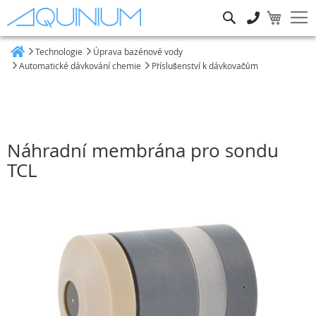
Hledat
Technologie
Úprava bazénové vody
Heim
Automatické dávkování chemie
Příslušenství k dávkovačům
Náhradní membrána pro sondu
TCL
Přeskočit
na
konec
galerie
s
obrázky