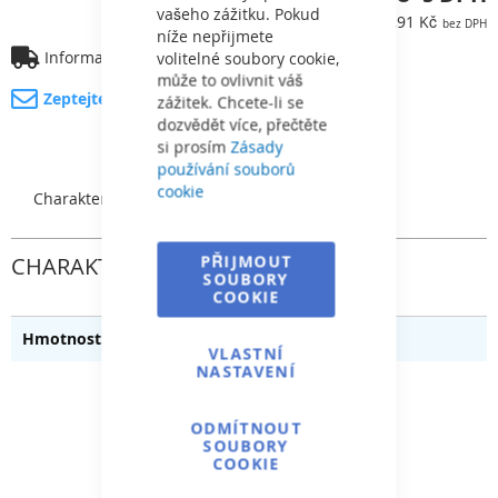
vašeho zážitku. Pokud
5 727,91 Kč
níže nepřijmete
Informace o dopravě
volitelné soubory cookie,
může to ovlivnit váš
Zeptejte se na produkt
zážitek. Chcete-li se
dozvědět více, přečtěte
si prosím
Zásady
používání souborů
cookie
Charakteristický
PŘIJMOUT
CHARAKTERISTICKÝ
SOUBORY
COOKIE
0.035
VLASTNÍ
NASTAVENÍ
ODMÍTNOUT
SOUBORY
COOKIE