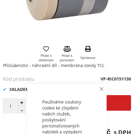
Přeskočit
na
začátek
Přidat k
Přidat k
Vytisknout
galerie
oblíbeným
porovnání
s
Příslušenství - náhradní díl - membrána sondy TCL
obrázky
Kód produktu
VP-RIC0151130
SKLADEM
Close
Cookie
Bar
Používáme soubory
Přidat do košíku
cookie ke zlepšení
našich služeb,
poskytování
personalizovaných
6 930,77 Kč
nabídek a vylepšení