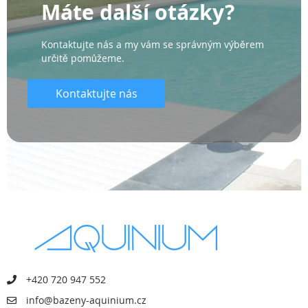
Máte další otázky?
Kontaktujte nás a my vám se správným výběrem
určitě pomůžeme.
Kontaktujte nás
+420 720 947 552
info@bazeny-aquinium.cz