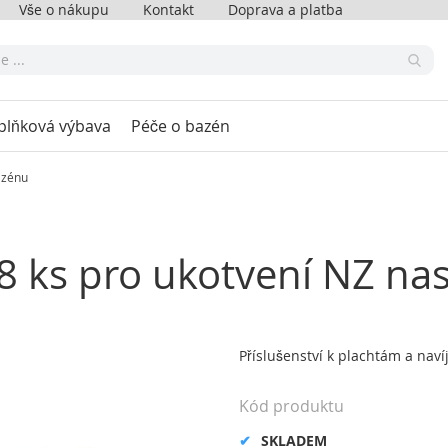
Vše o nákupu
Kontakt
Doprava a platba
plňková výbava
Péče o bazén
bazénu
t 8 ks pro ukotvení NZ na
Příslušenství k plachtám a nav
Kód produktu
SKLADEM