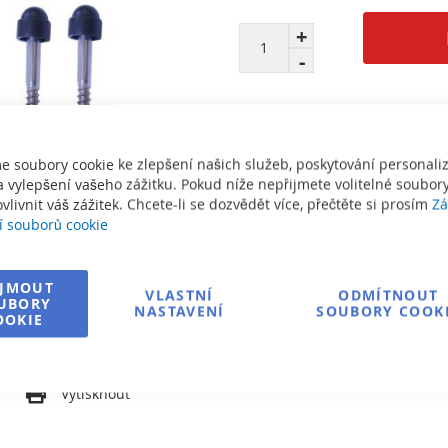
e soubory cookie ke zlepšení našich služeb, poskytování personal
 vylepšení vašeho zážitku. Pokud níže nepřijmete volitelné soubory
Informace o dopravě
vlivnit váš zážitek. Chcete-li se dozvědět více, přečtěte si prosím
Zá
í souborů cookie
Zeptejte se na produkt
IJMOUT
VLASTNÍ
ODMÍTNOUT
UBORY
NASTAVENÍ
SOUBORY COOK
OOKIE
í
Vytisknout