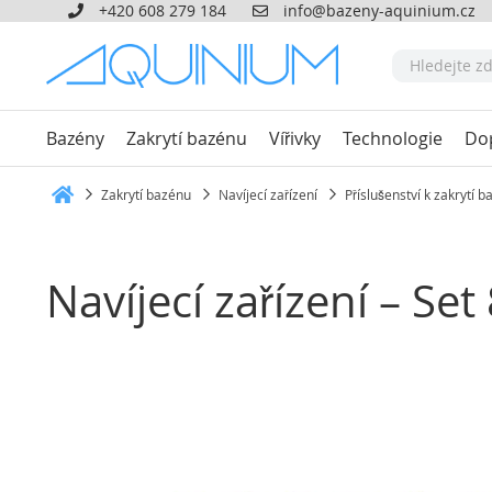
+420 608 279 184
info@bazeny-aquinium.cz
Bazény
Zakrytí bazénu
Vířivky
Technologie
Do
Zakrytí bazénu
Navíjecí zařízení
Příslušenství k zakrytí 
Heim
Navíjecí zařízení – Se
Přeskočit
na
konec
galerie
s