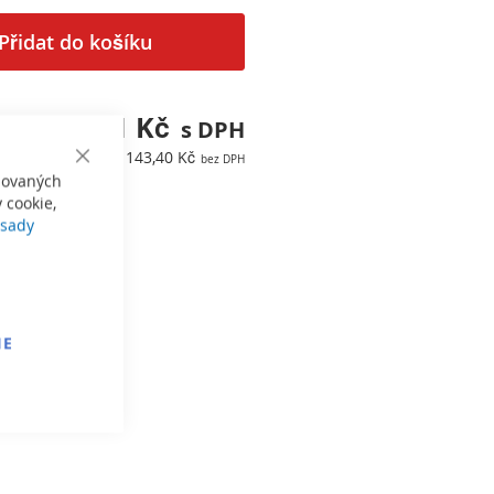
Přidat do košíku
173,51 Kč
143,40 Kč
Close
izovaných
Cookie
Bar
 cookie,
sady
IE