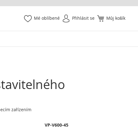
Mé oblíbené
Přihlásit se
Můj košík
stavitelného
íjecím zařízením
VP-V600-45