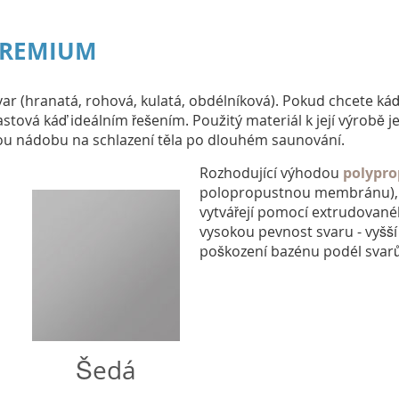
 PREMIUM
í tvar (hranatá, rohová, kulatá, obdélníková). Pokud chcete k
ová káď ideálním řešením. Použitý materiál k její výrobě je 
ělou nádobu na schlazení těla po dlouhém saunování.
Rozhodující výhodou
polypro
polopropustnou membránu), p
vytvářejí pomocí extrudované
vysokou pevnost svaru - vyšš
poškození bazénu podél svar
Šedá