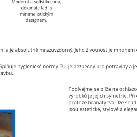
Moderní a sofistikovaná,
dokonale ladí s
minimalistickým
designem.
ření a je absolutně mrazuvzdorný. Jeho životnost je mnohem 
Splňuje hygienické normy EU, je bezpečný pro potraviny a j
tavbu.
Podívejme se blíže na ochlaz
výrobků je jejich symetrie. Při
protože hranatý tvar lze sna
jsou estetické, stylové a elega