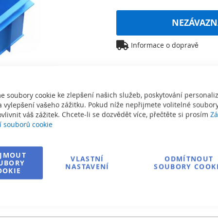
NEZÁVAZN
Informace o dopravě
e soubory cookie ke zlepšení našich služeb, poskytování personal
 vylepšení vašeho zážitku. Pokud níže nepřijmete volitelné soubory
vlivnit váš zážitek. Chcete-li se dozvědět více, přečtěte si prosím
Zá
í souborů cookie
IJMOUT
VLASTNÍ
ODMÍTNOUT
UBORY
NASTAVENÍ
SOUBORY COOK
OOKIE