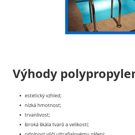
Výhody polypropyle
estetický vzhled;
nízká hmotnost;
trvanlivost;
široká škála tvarů a velikostí;
odolnost vůči ultrafialovému záření;