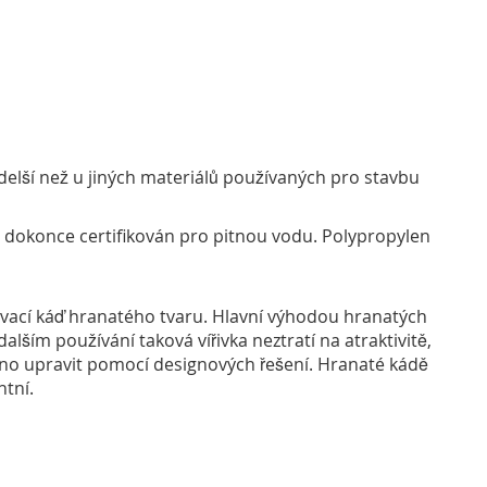
delší než u jiných materiálů používaných pro stavbu
e dokonce certifikován pro pitnou vodu. Polypropylen
ovací káď hranatého tvaru. Hlavní výhodou hranatých
 dalším používání taková vířivka neztratí na atraktivitě,
dno upravit pomocí designových řešení. Hranaté kádě
ntní.