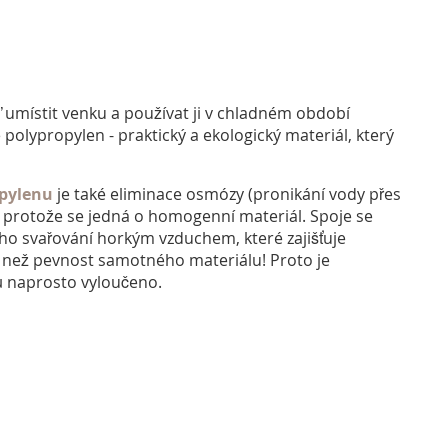
áď umístit venku a používat ji v chladném období
polypropylen - praktický a ekologický materiál, který
pylenu
je také eliminace osmózy (pronikání vody přes
rotože se jedná o homogenní materiál. Spoje se
ho svařování horkým vzduchem, které zajišťuje
í než pevnost samotného materiálu! Proto je
ů naprosto vyloučeno.