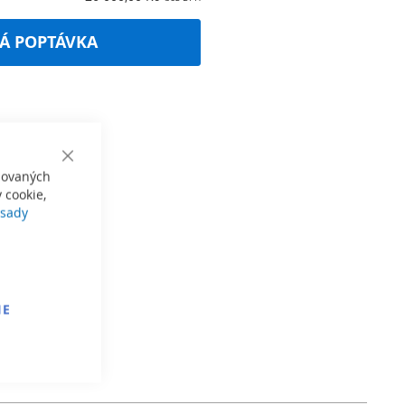
Á POPTÁVKA
Close
izovaných
Cookie
Bar
 cookie,
sady
IE