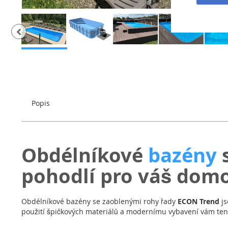
Přeskočit
na
začátek
galerie
s
Popis
obrázky
Obdélníkové
bazény
pohodlí pro váš dom
Obdélníkové bazény se zaoblenými rohy řady
ECON Trend
js
použití špičkových materiálů a modernímu vybavení vám ten