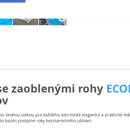
bazénu
Informace o dopravě
se zaoblenými rohy
ECO
ov
ou skvělou volbou pro každého, kdo hledá elegantní a praktické řeš
to bazén poskytne roky bezstarostného užívání.