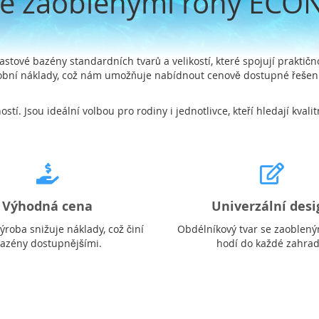
se zaoblenými rohy ECO
ové bazény standardních tvarů a velikostí, které spojují praktičn
robní náklady, což nám umožňuje nabídnout cenově dostupné řešení
tí. Jsou ideální volbou pro rodiny i jednotlivce, kteří hledají kval
Výhodná cena
Univerzální desi
výroba snižuje náklady, což činí
Obdélníkový tvar se zaoblený
azény dostupnějšími.
hodí do každé zahrad