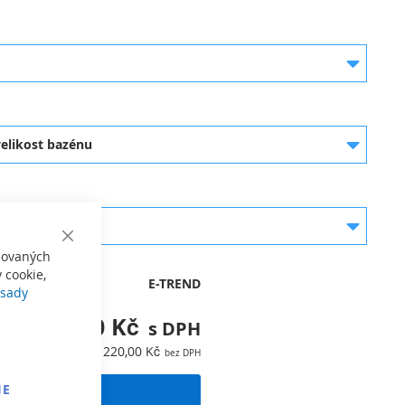
elikost bazénu
énu
bílá
modrá
Close
izovaných
Cookie
Bar
 cookie,
E-TREND
sady
118 846,20 Kč
98 220,00 Kč
IE
Á POPTÁVKA