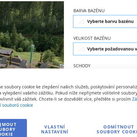
BARVA BAZÉNU
Vyberte barvu bazénu
VELIKOST BAZÉNU
Vyberte požadovanou v
SCHODY
Vyberte schody do baz
Vyberte barvu bazénu
e soubory cookie ke zlepšení našich služeb, poskytování personal
 vylepšení vašeho zážitku. Pokud níže nepřijmete volitelné soubory
Kód produktu
vlivnit váš zážitek. Chcete-li se dozvědět více, přečtěte si prosím
Zá
í souborů cookie
Vyberte požadovanou
Cena
od
velikost bazénu
IJMOUT
VLASTNÍ
ODMÍTNOUT
UBORY
NASTAVENÍ
SOUBORY COOK
NEZÁVAZN
OOKIE
Vyberte schody do