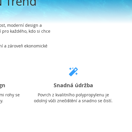
N Trend
ost, moderní design a
 pro každého, kdo si chce
itní a zároveň ekonomické
gn
Snadná údržba
mi rohy se
Povrch z kvalitního polypropylenu je
y.
odolný vůči znečištění a snadno se čistí.