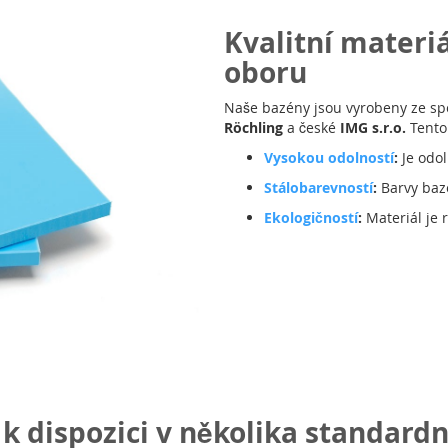
Kvalitní materiá
oboru
Naše bazény jsou vyrobeny ze sp
Röchling
a české
IMG s.r.o.
Tento 
Vysokou odolností
:
Je odol
Stálobarevností
:
Barvy bazé
Ekologičností
:
Materiál je r
k dispozici v několika standard