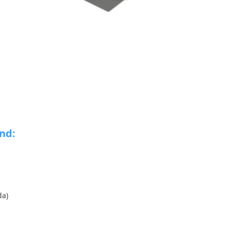
nd:
da)