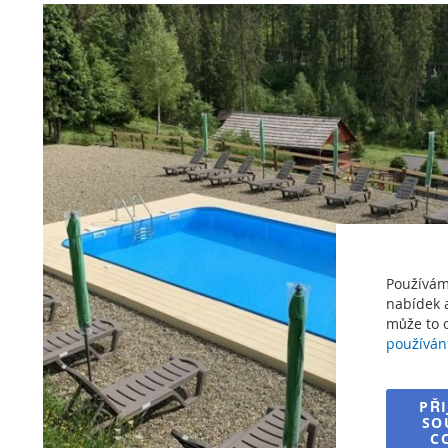
Přeskočit
na
konec
galerie
s
obrázky
Používám
nabídek a
může to o
používán
PŘ
SO
C