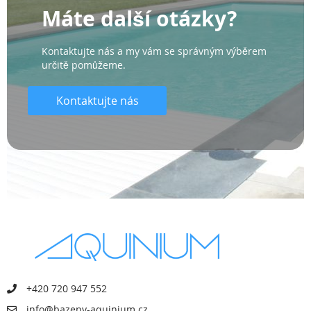
Máte další otázky?
Kontaktujte nás a my vám se správným výběrem
určitě pomůžeme.
Kontaktujte nás
+420 720 947 552
info@bazeny-aquinium.cz