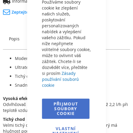
Informace o dopravě
Bar
Používáme soubory
cookie ke zlepšení
Zeptejte se na produkt
našich služeb,
poskytování
personalizovaných
nabídek a vylepšení
vašeho zážitku. Pokud
Popis
Charakteristický
níže nepřijmete
volitelné soubory cookie,
může to ovlivnit váš
Moderní design
zážitek. Chcete-li se
dozvědět více, přečtěte
Ultratenký rozměr 20 cm
si prosím
Zásady
Tichý chod 46 dB
používání souborů
cookie
Snadná instalace na podlahu nebo stěnu
Vysoká efektivita
PŘIJMOUT
Odvlhčovač STORM je schopen odvést ze vzduchu až 2,2 l/h při
SOUBORY
teplotě vzduchu 30 °C a vlhkosti 80 %.
COOKIE
Tichý chod
Velmi tichý díky speciálnímu motoru ventilátoru, který má
VLASTNÍ
hlučnost pouze 46 dB.