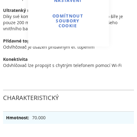
NASTAVENÍ
Ultratenký rozměr
ODMÍTNOUT
Díky své kompaktní vnitřní struktuře ultratenký. Jeho šíře je
SOUBORY
pouze 200 mm, takže nezabírá potřebné místo u vašeho
COOKIE
vnitřního bazénu.
Přídavné topení
Odvlhčovač je osazen přidavným el. topením
Konektivita
Odvhlčovač lze propojit s chytrým telefonem pomocí Wi-Fi
CHARAKTERISTICKÝ
70.000