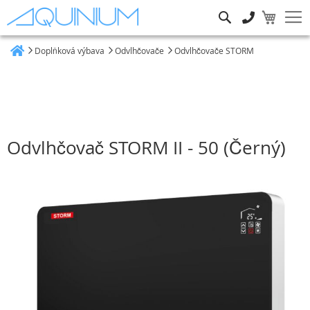
Hledat
Doplňková výbava
Odvlhčovače
Odvlhčovače STORM
Heim
Odvlhčovač STORM II - 50 (Černý)
Přeskočit
na
konec
galerie
s
obrázky