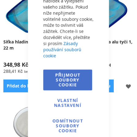
nabídek a vylepšení
vašeho zážitku. Pokud
níže nepřijmete
volitelné soubory cookie,
může to ovlivnit váš
zážitek. Chcete-li se
dozvědět více, přečtěte
Síťka hladinová na alu tyči 1,
Síťka hladinová na alu tyči 1,
si prosím
Zásady
22 m
5 m
používání souborů
cookie
348,98 Kč
546,81 Kč
288,41 Kč
451,91 Kč
PŘIJMOUT
SOUBORY
COOKIE
PŘIDAT
PŘ
Přidat do košíku
Přidat do košíku
K
K
VLASTNÍ
NASTAVENÍ
OBLÍBENÝM
OB
Je vhodná pro čištění vodní
Je vhodná pro čištění vodní
hladiny ve Vašem bazénu
hladiny ve Vašem bazénu
ODMÍTNOUT
SOUBORY
COOKIE