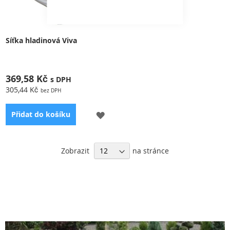
Síťka hladinová Viva
369,58 Kč
305,44 Kč
PŘIDAT
Přidat do košíku
K
OBLÍBENÝM
Zobrazit
na stránce
Je vhodná pro čištění vodní
hladiny ve Vašem bazénu