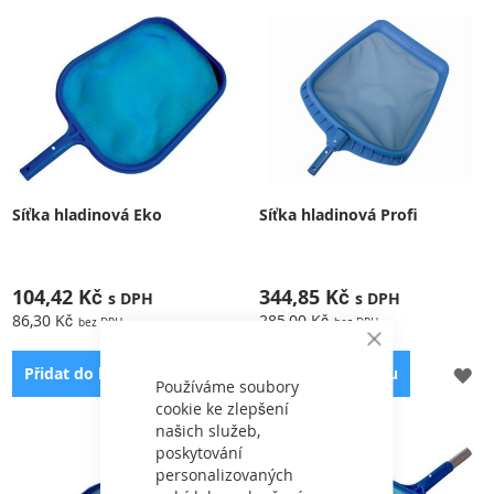
Síťka hladinová Eko
Síťka hladinová Profi
104,42 Kč
344,85 Kč
86,30 Kč
285,00 Kč
Close
Cookie
PŘIDAT
PŘ
Přidat do košíku
Přidat do košíku
Bar
Používáme soubory
cookie ke zlepšení
K
K
našich služeb,
OBLÍBENÝM
OB
poskytování
Je vhodná pro čištění vodní
Je vhodná pro čištění vodní
personalizovaných
hladiny ve Vašem bazénu
hladiny ve Vašem bazénu