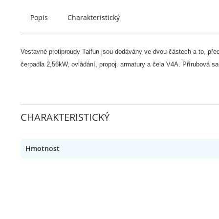
obrázky
Popis
Charakteristický
Vestavné protiproudy Taifun jsou dodávány ve dvou částech a to, p
čerpadla 2,56kW, ovládání, propoj. armatury a čela V4A. Přírubová s
CHARAKTERISTICKÝ
Hmotnost