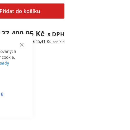
Přidat do košíku
27 400,95 Kč
22 645,41 Kč
Close
izovaných
Cookie
Bar
 cookie,
sady
IE