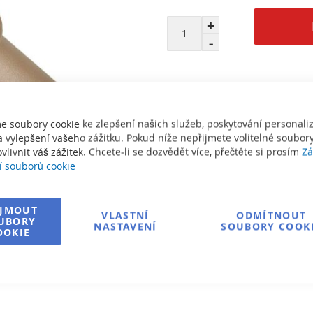
e soubory cookie ke zlepšení našich služeb, poskytování personal
Informace o dopravě
 vylepšení vašeho zážitku. Pokud níže nepřijmete volitelné soubory
vlivnit váš zážitek. Chcete-li se dozvědět více, přečtěte si prosím
Zá
Zeptejte se na produkt
í souborů cookie
IJMOUT
VLASTNÍ
ODMÍTNOUT
UBORY
NASTAVENÍ
SOUBORY COOK
OOKIE
í
Vytisknout