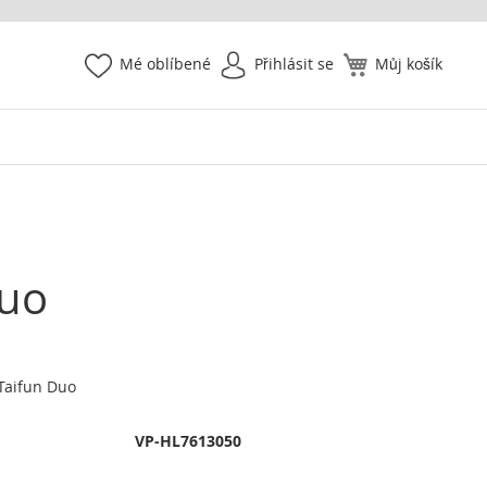
Mé oblíbené
Přihlásit se
Můj košík
Duo
 Taifun Duo
VP-HL7613050