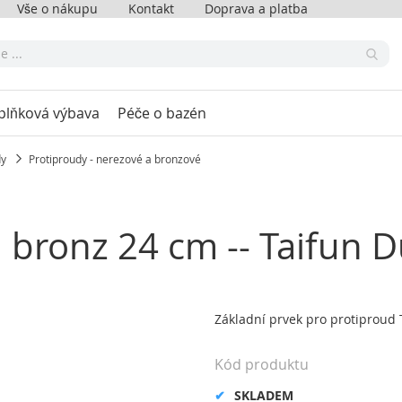
Vše o nákupu
Kontakt
Doprava a platba
plňková výbava
Péče o bazén
dy
Protiproudy - nerezové a bronzové
 bronz 24 cm -- Taifun 
Základní prvek pro protiproud
Kód produktu
SKLADEM