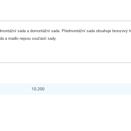
ředmontážní sada a domontážní sada. Předmontážní sada obsahuje bronzový h
ada a madlo nejsou součástí sady.
10.200