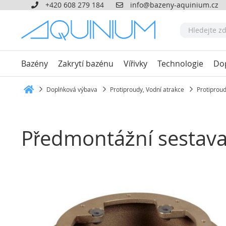
+420 608 279 184
info@bazeny-aquinium.cz
Bazény
Zakrytí bazénu
Vířivky
Technologie
Do
Doplňková výbava
Protiproudy, Vodní atrakce
Protiprou
Heim
Předmontážní sestava
Přeskočit
na
konec
galerie
s