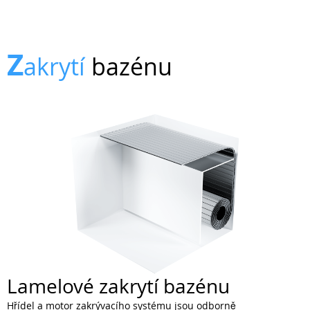
Z
akrytí
bazénu
Lamelové zakrytí bazénu
Hřídel a motor zakrývacího systému jsou odborně