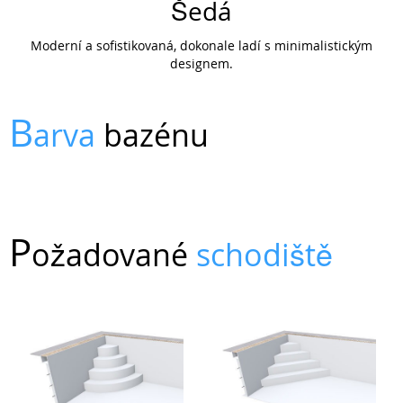
Šedá
Moderní a sofistikovaná, dokonale ladí s minimalistickým
designem.
B
arva
bazénu
P
ožadované
schodiště