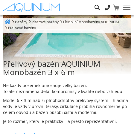
Hledat
Bazény
Plastové bazény
Flexibilní Monobazény AQUINIUM
Heim
Přelivové bazény
Přelivový bazén AQUINIUM
Monobazén 3 x 6 m
Ne každý pozemek umožňuje velký bazén.
To ale neznamená dělat kompromisy v kvalitě nebo vzhledu.
Model 6 × 3 m nabízí plnohodnotný přelivový systém – hladina
vody je vždy v úrovni terasy, cirkulace probíhá rovnoměrně po
celém obvodu a bazén působí čistě a moderně.
Je to rozměr, který je praktický – a přesto reprezentativní.