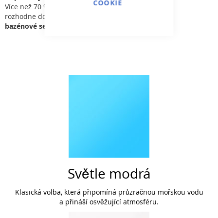
COOKIE
Více než 70 % majitelů bazénů se podle zkušeností
rozhodne do tří let pro zastřešení.
Naše kompletní
bazénové sety vám tuto volbu usnadní již nyní!
Světle modrá
Klasická volba, která připomíná průzračnou mořskou vodu
a přináší osvěžující atmosféru.