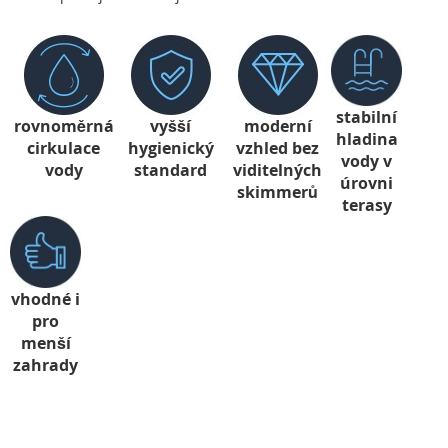
stabilní
rovnoměrná
vyšší
moderní
hladina
cirkulace
hygienický
vzhled bez
vody v
vody
standard
viditelných
úrovni
skimmerů
terasy
vhodné i
pro
menší
zahrady