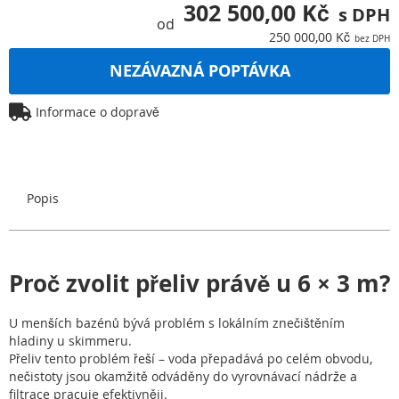
obrázky
302 500,00 Kč
od
250 000,00 Kč
NEZÁVAZNÁ POPTÁVKA
Informace o dopravě
Popis
Proč zvolit přeliv právě u 6 × 3 m?
U menších bazénů bývá problém s lokálním znečištěním
hladiny u skimmeru.
Přeliv tento problém řeší – voda přepadává po celém obvodu,
nečistoty jsou okamžitě odváděny do vyrovnávací nádrže a
filtrace pracuje efektivněji.