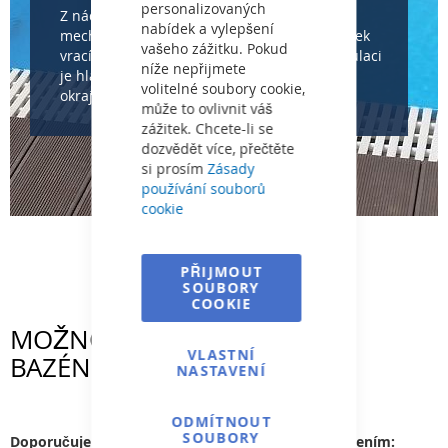
personalizovaných
Z nádrže voda proudí do filtrace, kde je
nabídek a vylepšení
mechanicky vyčištěna, a poté se pomocí trysek
vašeho zážitku. Pokud
vrací zpět do bazénu. Díky rovnoměrné cirkulaci
níže nepřijmete
je hladina stabilní, čistší a bez usazenin na
volitelné soubory cookie,
okrajích.
může to ovlivnit váš
zážitek. Chcete-li se
dozvědět více, přečtěte
si prosím
Zásady
používání souborů
cookie
PŘIJMOUT
SOUBORY
COOKIE
MOŽNOSTI KONFIGURACE
VLASTNÍ
BAZÉNU
NASTAVENÍ
ODMÍTNOUT
SOUBORY
Doporučujeme kompletní bazénový set se zastřešením: