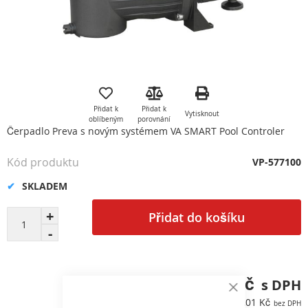
Přeskočit
na
začátek
Přidat k
Přidat k
Vytisknout
galerie
oblíbeným
porovnání
s
Čerpadlo Preva s novým systémem VA SMART Pool Controler
obrázky
Kód produktu
VP-577100
SKLADEM
Přidat do košíku
17 365,93 Kč
Close
14 352,01 Kč
Cookie