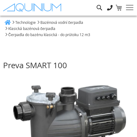
Hledat
Technologie
Bazénová vodní čerpadla
Heim
Klasická bazénová čerpadla
Čerpadla do bazénu klasická - do průtoku 12 m3
Preva SMART 100
Přeskočit
na
konec
galerie
s
obrázky