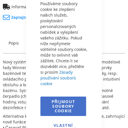
Bar
Používáme soubory
Informace o dopravě
cookie ke zlepšení
našich služeb,
Zeptejte se na produkt
poskytování
personalizovaných
nabídek a vylepšení
vašeho zážitku. Pokud
Popis
Charakteristický
níže nepřijmete
volitelné soubory cookie,
může to ovlivnit váš
zážitek. Chcete-li se
Nový systém VA SMART Pool controler pro čerpadla modelové
dozvědět více, přečtěte
řady Winner a Preva, který umožňuje řídit a ovládat prvky
si prosím
Zásady
bazénové techologie. Připojení digitální řídící jednotky, resp.
používání souborů
ovládacího panelu k čerpadlu, umožňuje snadnou a intuitivní
cookie
obsluhu a komplexní kontrolu
bazénu. Systém obsahuje nezbytné ochrany pro samotné
čerpadlo (chod bez vody/ochrana proti zamrznutí), časové
PŘIJMOUT
hodiny, vstupy -- výstupy pro řízení osvětlení, dávkování
SOUBORY
dezinfekce nebo úpravny slané vody, ohřev bazénu, atd.
COOKIE
Alternativa k tradičnímu řízení bazénové technologie, zahrnující
nové funkce:
VLASTNÍ
• Časovač filtračního cyklu