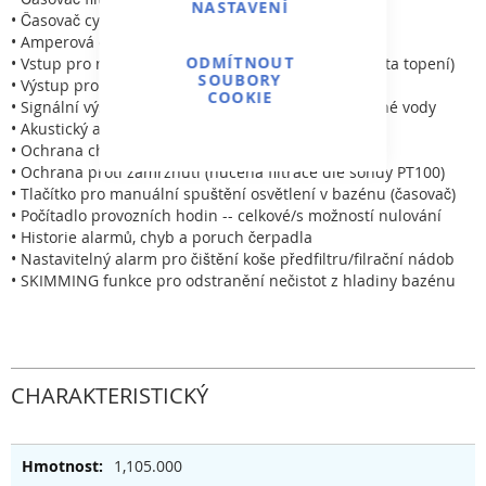
NASTAVENÍ
• Časovač cyklu osvětlení bazénu
• Amperová ochrana proti vyšší elektrické spotřebě
ODMÍTNOUT
• Vstup pro nucené spuštění čerpadla dle TČ (priorita topení)
SOUBORY
• Výstup pro ovládání osvětlení bazénu
COOKIE
• Signální výstup pro dávkovací stanici/úpravnu slané vody
• Akustický alarm pro signalizaci chyb
• Ochrana chodu nasuch při nedostatku vody
• Ochrana proti zamrznutí (nucená filtrace dle sondy PT100)
• Tlačítko pro manuální spuštění osvětlení v bazénu (časovač)
• Počítadlo provozních hodin -- celkové/s možností nulování
• Historie alarmů, chyb a poruch čerpadla
• Nastavitelný alarm pro čištění koše předfiltru/filrační nádob
• SKIMMING funkce pro odstranění nečistot z hladiny bazénu
CHARAKTERISTICKÝ
1,105.000