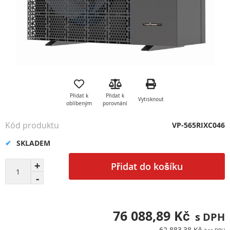
Přeskočit
na
začátek
Přidat k
Přidat k
Vytisknout
galerie
oblíbeným
porovnání
s
obrázky
Kód produktu
VP-565RIXC046
SKLADEM
Přidat do košíku
76 088,89 Kč
62 883,38 Kč