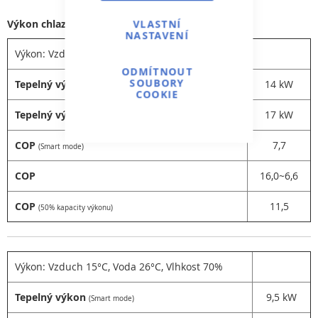
VLASTNÍ
Výkon chlazení:
6,7 kW
NASTAVENÍ
Výkon: Vzduch 26°C, Voda 26°C, Vlhkost 80%
ODMÍTNOUT
SOUBORY
Tepelný výkon
14 kW
(Smart mode)
COOKIE
Tepelný výkon
17 kW
(Turbo mode)
COP
7,7
(Smart mode)
COP
16,0~6,6
COP
11,5
(50% kapacity výkonu)
Výkon: Vzduch 15°C, Voda 26°C, Vlhkost 70%
Tepelný výkon
9,5 kW
(Smart mode)