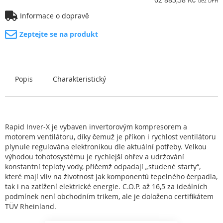
Informace o dopravě
Zeptejte se na produkt
Popis
Charakteristický
Rapid Inver-X je vybaven invertorovým kompresorem a
motorem ventilátoru, díky čemuž je příkon i rychlost ventilátoru
plynule regulována elektronikou dle aktuální potřeby. Velkou
výhodou tohotosystému je rychlejší ohřev a udržování
konstantní teploty vody, přičemž odpadají „studené starty“,
které mají vliv na životnost jak komponentů tepelného čerpadla,
tak i na zatížení elektrické energie. C.O.P. až 16,5 za ideálních
podmínek není obchodním trikem, ale je doloženo certifikátem
TÜV Rheinland.