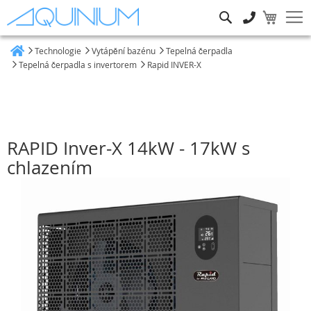
Hledat
Technologie
Vytápění bazénu
Tepelná čerpadla
Heim
Tepelná čerpadla s invertorem
Rapid INVER-X
RAPID Inver-X 14kW - 17kW s
chlazením
Přeskočit
na
konec
galerie
s
obrázky