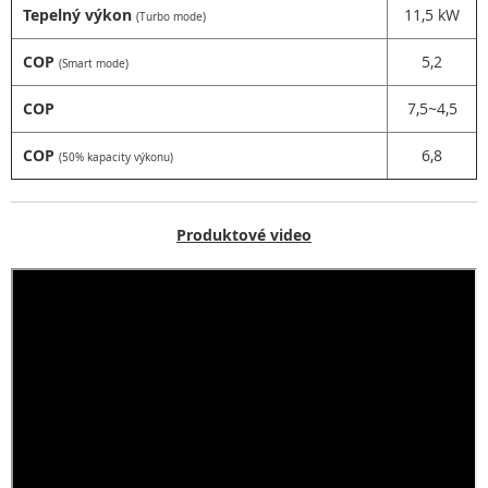
Tepelný výkon
11,5 kW
(Turbo mode)
COP
5,2
(Smart mode)
COP
7,5~4,5
COP
6,8
(50% kapacity výkonu)
Produktové video