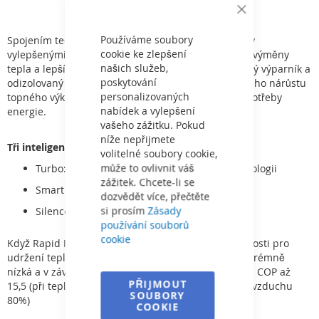
Close
Cookie
Bar
Používáme soubory
Spojením technologie „Full-Inverter“ s technologicky
cookie ke zlepšení
vylepšenými komponenty bylo dosaženo kvalitnější výměny
našich služeb,
tepla a lepší cirkulace vzduchu. Nové šasi, inovovaný výparník a
poskytování
odizolovaný kompresor zajišťují schopnost okamžitého nárůstu
personalizovaných
topného výkonu o 20 % bez navýšení hlučnosti a spotřeby
nabídek a vylepšení
energie.
vašeho zážitku. Pokud
níže nepřijmete
Tři inteligentní módy:
volitelné soubory cookie,
může to ovlivnit váš
Turbo: 120% výkon -- díky TurboSilence technologii
zážitek. Chcete-li se
Smart
dozvědět více, přečtěte
si prosím
Zásady
Silence
používání souborů
cookie
Když Rapid Inver-X běží při střední nebo nízké rychlosti pro
udržení teploty bazénu, je hlučnost kompresoru extrémně
nízká a v závislosti na velikosti bazénu má efektivitu COP až
PŘIJMOUT
15,5 (při teplotě vzduchu 26°C, vody 26°C a vlhkosti vzduchu
SOUBORY
80%)
COOKIE