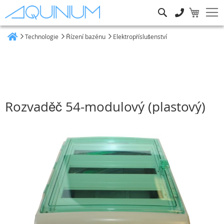
Hledat
Technologie
Řízení bazénu
Elektropříslušenství
Heim
Rozvaděč 54-modulový (plastový)
Přeskočit
na
konec
galerie
s
obrázky