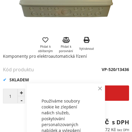
Přeskočit
na
začátek
Přidat k
Přidat k
Vytisknout
galerie
oblíbeným
porovnání
s
Komponenty pro elektroautomatická řízení
obrázky
Kód produktu
VP-520/13436
SKLADEM
Close
Přidat do košíku
Cookie
Bar
Používáme soubory
cookie ke zlepšení
našich služeb,
poskytování
5 401,10 Kč
personalizovaných
4 463,72 Kč
nabídek a vylepšení