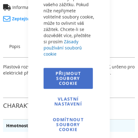
vašeho zážitku. Pokud
Informace o dopravě
níže nepřijmete
volitelné soubory cookie,
Zeptejte se na produkt
může to ovlivnit váš
zážitek. Chcete-li se
dozvědět více, přečtěte
si prosím
Zásady
Popis
Charakteristický
používání souborů
cookie
Plastová rozvodnice Kaedra 54M pro montáž na zeď, určeno pro
elektrické přístroje s montáží na DIN lištu. Krytí IP65.
PŘIJMOUT
SOUBORY
COOKIE
VLASTNÍ
NASTAVENÍ
CHARAKTERISTICKÝ
ODMÍTNOUT
SOUBORY
5.923
COOKIE