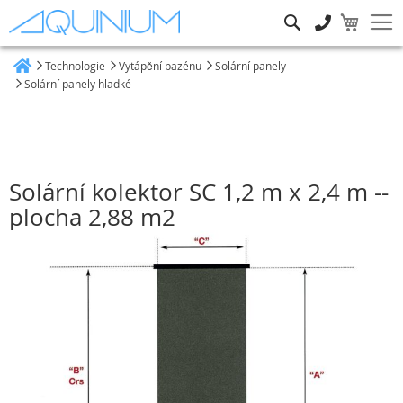
Hledat
Technologie
Vytápění bazénu
Solární panely
Heim
Solární panely hladké
Solární kolektor SC 1,2 m x 2,4 m --
plocha 2,88 m2
Přeskočit
na
konec
galerie
s
obrázky