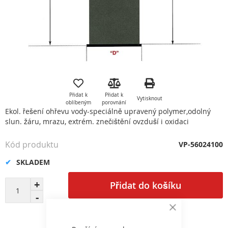
Přeskočit
na
začátek
Přidat k
Přidat k
Vytisknout
galerie
oblíbeným
porovnání
s
Ekol. řešení ohřevu vody-speciálně upravený polymer,odolný
obrázky
slun. žáru, mrazu, extrém. znečištění ovzduší i oxidaci
Kód produktu
VP-56024100
SKLADEM
Přidat do košíku
Close
Cookie