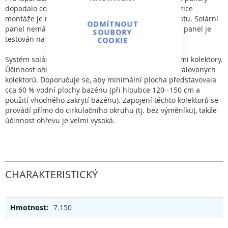
dopadalo co nejvíce slunečních paprsků. Ideální pozice
montáže je na jihozápad při úhlu 15--30° od horizontu. Solární
ODMÍTNOUT
panel nemá téměř žádnou tlakovou ztrátu, každý SC panel je
SOUBORY
testován na tlak 2,5 bar.
COOKIE
Systém solárního ohřevu je tvořen v řadě propojenými kolektory.
Účinnost ohřevu je přímo úměrná celkové ploše instalovaných
kolektorů. Doporučuje se, aby minimální plocha představovala
cca 60 % vodní plochy bazénu (při hloubce 120--150 cm a
použití vhodného zakrytí bazénu). Zapojení těchto kolektorů se
provádí přímo do cirkulačního okruhu (tj. bez výměníku), takže
účinnost ohřevu je velmi vysoká.
CHARAKTERISTICKÝ
7.150