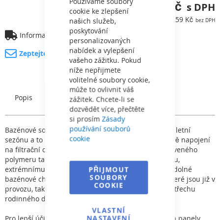
Bar
Používáme soubory
6 067,65 Kč
cookie ke zlepšení
5 014,59 Kč
našich služeb,
poskytování
Informace o dopravě
personalizovaných
nabídek a vylepšení
Zeptejte se na produkt
vašeho zážitku. Pokud
níže nepřijmete
volitelné soubory cookie,
může to ovlivnit váš
Popis
Charakteristický
zážitek. Chcete-li se
dozvědět více, přečtěte
si prosím
Zásady
používání souborů
Bazénové solární kolektory - výrazně Vám prodlouží letní
cookie
sezónu a to při téměř nulových nákladech. (V případě napojení
na filtrační okruh). Jsou vyrobeny ze speciálně upraveného
polymeru tak, aby byly odolné proti UV záření, mrazu,
extrémnímu znečištění ovzduší, oxidaci. Jsou také odolné
PŘIJMOUT
SOUBORY
bazénové chemii. Lze je instalovat jak k bazénům které jsou již v
COOKIE
provozu, tak k bazénům nově zbudovaným a to na střechu
rodinného domu, garáže, nebo na zahradu.
VLASTNÍ
NASTAVENÍ
Pro lepší účinnost vyberte správné místo tak, aby na panely