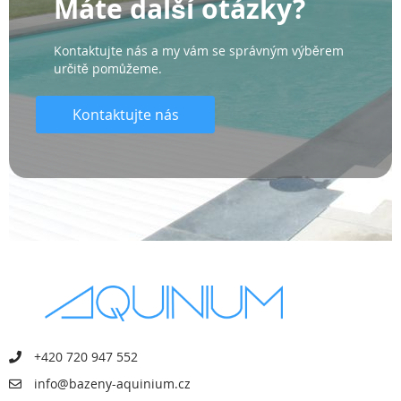
Máte další otázky?
Kontaktujte nás a my vám se správným výběrem
určitě pomůžeme.
Kontaktujte nás
+420 720 947 552
info@bazeny-aquinium.cz