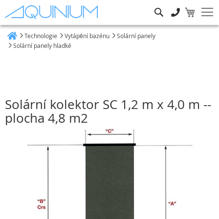
Hledat
Technologie
Vytápění bazénu
Solární panely
Heim
Solární panely hladké
Solární kolektor SC 1,2 m x 4,0 m --
plocha 4,8 m2
Přeskočit
na
konec
galerie
s
obrázky