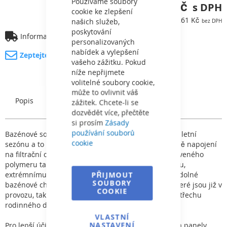
Bar
Používáme soubory
8 624,41 Kč
cookie ke zlepšení
7 127,61 Kč
našich služeb,
poskytování
Informace o dopravě
personalizovaných
nabídek a vylepšení
Zeptejte se na produkt
vašeho zážitku. Pokud
níže nepřijmete
volitelné soubory cookie,
může to ovlivnit váš
Popis
Charakteristický
zážitek. Chcete-li se
dozvědět více, přečtěte
si prosím
Zásady
používání souborů
Bazénové solární kolektory - výrazně Vám prodlouží letní
cookie
sezónu a to při téměř nulových nákladech. (V případě napojení
na filtrační okruh). Jsou vyrobeny ze speciálně upraveného
polymeru tak, aby byly odolné proti UV záření, mrazu,
extrémnímu znečištění ovzduší, oxidaci. Jsou také odolné
PŘIJMOUT
SOUBORY
bazénové chemii. Lze je instalovat jak k bazénům které jsou již v
COOKIE
provozu, tak k bazénům nově zbudovaným a to na střechu
rodinného domu, garáže, nebo na zahradu.
VLASTNÍ
NASTAVENÍ
Pro lepší účinnost vyberte správné místo tak, aby na panely