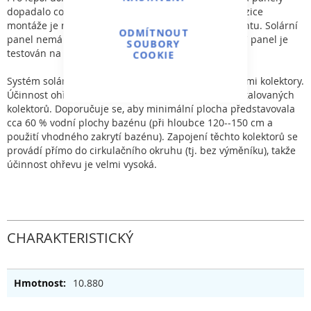
dopadalo co nejvíce slunečních paprsků. Ideální pozice
montáže je na jihozápad při úhlu 15--30° od horizontu. Solární
ODMÍTNOUT
panel nemá téměř žádnou tlakovou ztrátu, každý SC panel je
SOUBORY
testován na tlak 2,5 bar.
COOKIE
Systém solárního ohřevu je tvořen v řadě propojenými kolektory.
Účinnost ohřevu je přímo úměrná celkové ploše instalovaných
kolektorů. Doporučuje se, aby minimální plocha představovala
cca 60 % vodní plochy bazénu (při hloubce 120--150 cm a
použití vhodného zakrytí bazénu). Zapojení těchto kolektorů se
provádí přímo do cirkulačního okruhu (tj. bez výměníku), takže
účinnost ohřevu je velmi vysoká.
CHARAKTERISTICKÝ
10.880