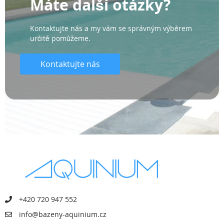
Máte další otázky?
Kontaktujte nás a my vám se správným výběrem
určitě pomůžeme.
Kontaktujte nás
+420 720 947 552
info@bazeny-aquinium.cz