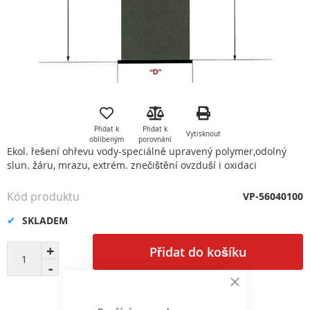
Přeskočit
na
začátek
Přidat k
Přidat k
Vytisknout
galerie
oblíbeným
porovnání
s
Ekol. řešení ohřevu vody-speciálně upravený polymer,odolný
obrázky
slun. žáru, mrazu, extrém. znečištění ovzduší i oxidaci
Kód produktu
VP-56040100
SKLADEM
Přidat do košíku
Close
Cookie