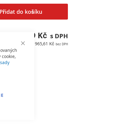
Přidat do košíku
7 218,39 Kč
5 965,61 Kč
Close
izovaných
Cookie
Bar
 cookie,
sady
IE