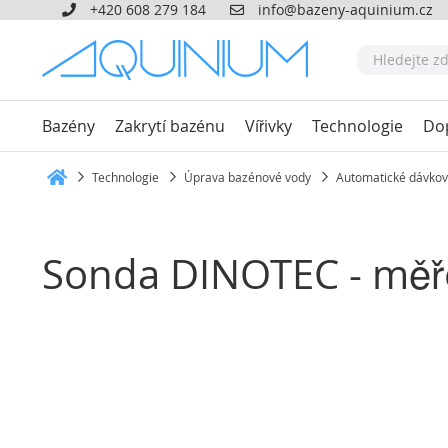
+420 608 279 184
info@bazeny-aquinium.cz
Bazény
Zakrytí bazénu
Vířivky
Technologie
Do
Technologie
Úprava bazénové vody
Automatické dávkov
Heim
Sonda DINOTEC - mě
Přeskočit
na
konec
galerie
s