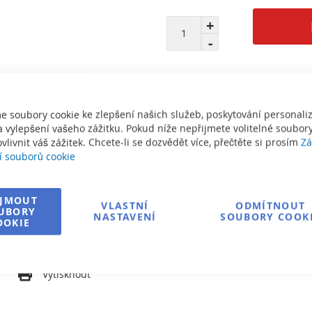
e soubory cookie ke zlepšení našich služeb, poskytování personal
 vylepšení vašeho zážitku. Pokud níže nepřijmete volitelné soubory
Informace o dopravě
vlivnit váš zážitek. Chcete-li se dozvědět více, přečtěte si prosím
Zá
í souborů cookie
Zeptejte se na produkt
IJMOUT
VLASTNÍ
ODMÍTNOUT
UBORY
NASTAVENÍ
SOUBORY COOK
OOKIE
í
Vytisknout