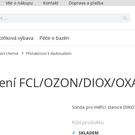
Vše o nákupu
Kontakt
Doprava a platba
plňková výbava
Péče o bazén
ání chemie
Příslušenství k dávkovačům
ření FCL/OZON/DIOX/OX
Sonda pro měřící stanice DIN
Kód produktu
SKLADEM