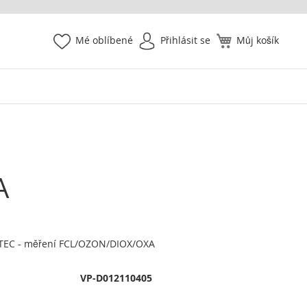
Mé oblíbené
Přihlásit se
Můj košík
A
OTEC - měření FCL/OZON/DIOX/OXA
VP-D012110405