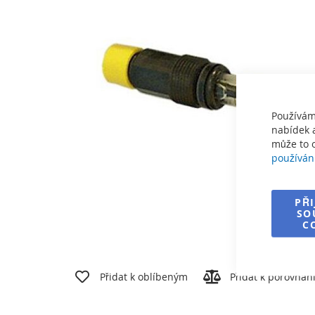
obrázky
Používám
nabídek a
může to o
používán
PŘ
SO
C
Přeskočit
na
Přidat k oblíbeným
Přidat k porovnán
začátek
galerie
s