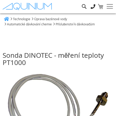
Hledat
Technologie
Úprava bazénové vody
Heim
Automatické dávkování chemie
Příslušenství k dávkovačům
Sonda DINOTEC - měření teploty
PT1000
Přeskočit
na
konec
galerie
s
obrázky