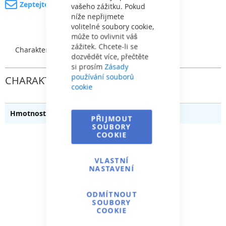
Zeptejte se na produkt
vašeho zážitku. Pokud
níže nepřijmete
volitelné soubory cookie,
může to ovlivnit váš
zážitek. Chcete-li se
Charakteristický
dozvědět více, přečtěte
si prosím
Zásady
používání souborů
CHARAKTERISTICKÝ
cookie
0.180
PŘIJMOUT
SOUBORY
COOKIE
VLASTNÍ
NASTAVENÍ
ODMÍTNOUT
SOUBORY
COOKIE