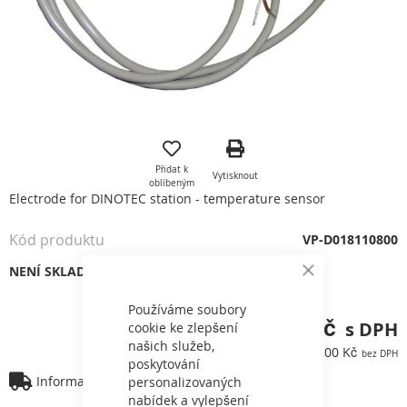
Přeskočit
na
začátek
Přidat k
Vytisknout
galerie
oblíbeným
s
Electrode for DINOTEC station - temperature sensor
obrázky
Kód produktu
VP-D018110800
NENÍ SKLADEM
Close
Cookie
Bar
Používáme soubory
2 876,17 Kč
cookie ke zlepšení
našich služeb,
2 377,00 Kč
poskytování
Informace o dopravě
personalizovaných
nabídek a vylepšení