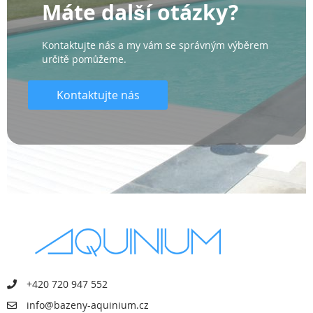
Máte další otázky?
Kontaktujte nás a my vám se správným výběrem
určitě pomůžeme.
Kontaktujte nás
+420 720 947 552
info@bazeny-aquinium.cz