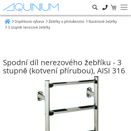
Hledat
Doplňková výbava
Žebříky a příslušenství
Bazénové žebříky
Heim
3 stupně nerezové žebříky
Spodní díl nerezového žebříku - 3
stupně (kotvení přírubou), AISI 316
Přeskočit
na
konec
galerie
s
obrázky