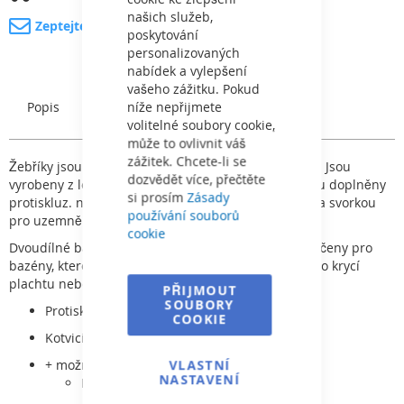
našich služeb,
Zeptejte se na produkt
poskytování
personalizovaných
nabídek a vylepšení
vašeho zážitku. Pokud
níže nepřijmete
Popis
Charakteristický
volitelné soubory cookie,
může to ovlivnit váš
zážitek. Chcete-li se
Žebříky jsou určeny pro privátní a komerční bazény. Jsou
dozvědět více, přečtěte
vyrobeny z leštěné nerez oceli. AISI 316. Stupně jsou doplněny
si prosím
Zásady
protiskluz. nášlapy. Kotvení se dodává s pouzdrem a svorkou
používání souborů
pro uzemnění.
cookie
Dvoudílné bazénové žebříky jsou svojí konstrukcí určeny pro
bazény, které jsou vybaveny rolovacím systémem pro krycí
plachtu nebo krycí roletou apod
PŘIJMOUT
SOUBORY
Protiskluzové nášlapy
COOKIE
Kotvicí pouzdro
VLASTNÍ
+ možno doplnit o
NASTAVENÍ
Dvojitý první stupeň