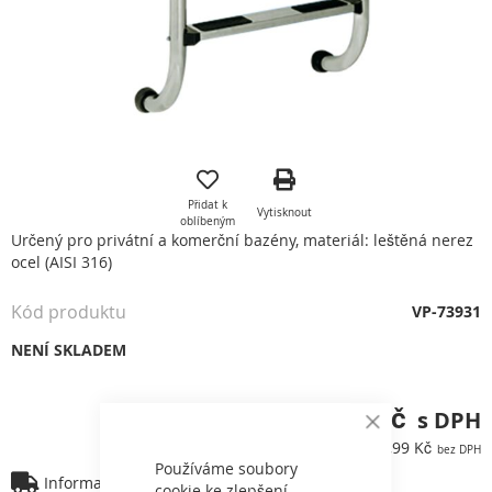
Přeskočit
na
začátek
Přidat k
Vytisknout
galerie
oblíbeným
s
Určený pro privátní a komerční bazény, materiál: leštěná nerez
obrázky
ocel (AISI 316)
Kód produktu
VP-73931
NENÍ SKLADEM
14 005,74 Kč
Close
11 574,99 Kč
Cookie
Bar
Používáme soubory
Informace o dopravě
cookie ke zlepšení