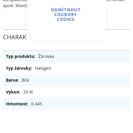
apod. Montáž přes těsnění a kontramatku.
ODMÍTNOUT
SOUBORY
COOKIE
CHARAKTERISTICKÝ
Žárovka
Halogen
Bílá
20 W
0.445