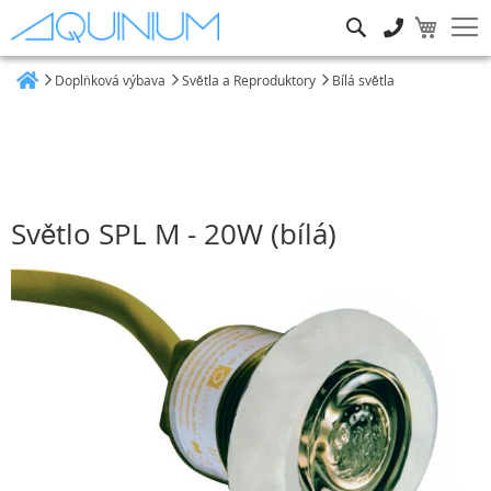
Hledat
Doplňková výbava
Světla a Reproduktory
Bílá světla
Heim
Světlo SPL M - 20W (bílá)
Přeskočit
na
konec
galerie
s
obrázky