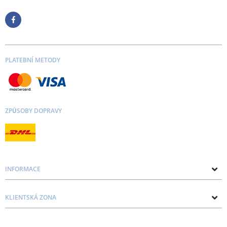
PLATEBNÍ METODY
ZPŮSOBY DOPRAVY
INFORMACE
O nás
KLIENTSKÁ ZONA
Kontakt
Zásady ochrany osobních údajů a souborů cookie
Blog