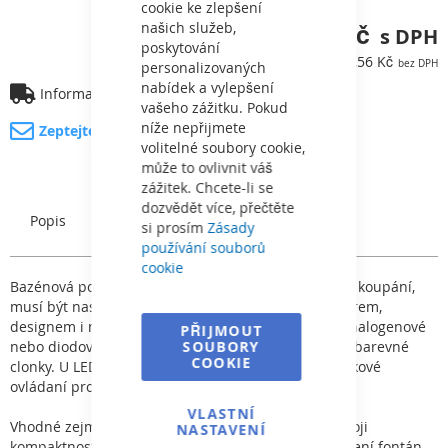
cookie ke zlepšení
4 799,54 Kč
našich služeb,
poskytování
3 966,56 Kč
personalizovaných
nabídek a vylepšení
Informace o dopravě
vašeho zážitku. Pokud
níže nepřijmete
Zeptejte se na produkt
volitelné soubory cookie,
může to ovlivnit váš
zážitek. Chcete-li se
dozvědět více, přečtěte
Popis
Charakteristický
si prosím
Zásady
používání souborů
cookie
Bazénová podvodní světla zvyšují požitek z nočního koupání,
musí být nastavená tak, aby neoslňovala. Liší se tvarem,
designem i materiálovým provedením. Mohou mít halogenové
PŘIJMOUT
nebo diodové žárovky, které mohou být doplněny o barevné
SOUBORY
COOKIE
clonky. U LED barevných světel je možno použít dálkové
ovládaní pro změnu barvy.
VLASTNÍ
Vhodné zejména pro whirpooly a vířivé vany. Pro svoji
NASTAVENÍ
kompaktnost se dají použít kdekoli, např. pro osvětlení fontán