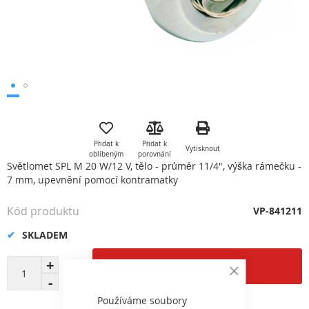
Přeskočit
na
začátek
Přidat k
Přidat k
Vytisknout
galerie
oblíbeným
porovnání
s
Světlomet SPL M 20 W/12 V, tělo - průměr 11/4", výška rámečku -
obrázky
7 mm, upevnění pomocí kontramatky
Kód produktu
VP-841211
SKLADEM
Přidat do košíku
Close
Cookie
Bar
Používáme soubory