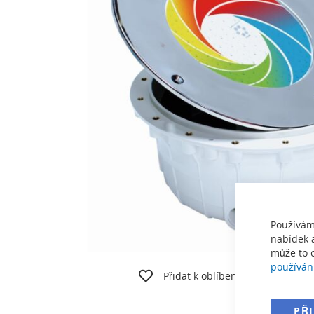
obrázky
Používám
nabídek a
může to o
Přeskočit
používán
na
Přidat k oblíbeným
Vyti
začátek
galerie
PŘ
s