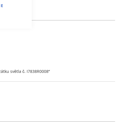
IE
zátku světla č. I7838R0008”