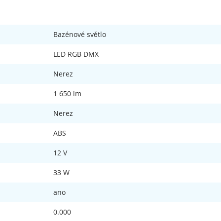
Bazénové světlo
LED RGB DMX
Nerez
1 650 lm
Nerez
ABS
12 V
33 W
ano
0.000