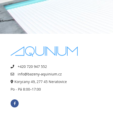
+420 720 947 552
info@bazeny-aquinium.cz
Korycany 49, 277 45 Neratovice
Po - Pá 8:00–17:00