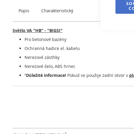
SO
obrázky
C
Popis
Charakteristický
Světlo VA "HB" - "BIGSI"
Pro betonové bazény
Ochranná hadice el. kabelu
Nerezové zástřiky
Nerezové čelo, ABS hrnec
“
Důležité informace!
Pokud se použije zadní otvor v
p