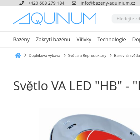
+420 608 279 184
info@bazeny-aquinium.cz
Bazény
Zakrytí bazénu
Vířivky
Technologie
Do
Doplňková výbava
Světla a Reproduktory
Barevná světla
Heim
Světlo VA LED "HB" -
Přeskočit
na
konec
galerie
s