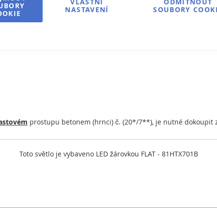
VLASTNÍ
ODMÍTNOUT
UBORY
NASTAVENÍ
SOUBORY COOK
OOKIE
lastovém
prostupu betonem (hrnci) č. (20*/7**), je nutné dokoupit 
Toto světlo je vybaveno
LED žárovkou FLAT - 81HTX701B