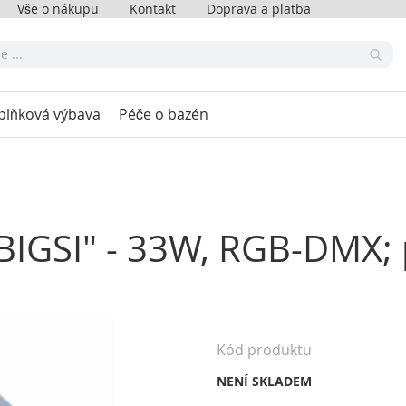
Vše o nákupu
Kontakt
Doprava a platba
plňková výbava
Péče o bazén
 "BIGSI" - 33W, RGB-DMX;
Kód produktu
NENÍ SKLADEM