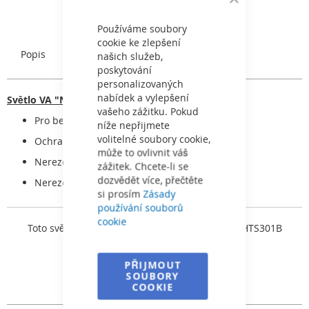
Close
Cookie
Bar
Používáme soubory
cookie ke zlepšení
Popis
Charakteristický
našich služeb,
poskytování
personalizovaných
nabídek a vylepšení
Světlo VA "NB" - "BIGSI"
vašeho zážitku. Pokud
Pro betonové bazény
níže nepřijmete
volitelné soubory cookie,
Ochranná hadice el. kabelu
může to ovlivnit váš
Nerezové zástřiky
zážitek. Chcete-li se
dozvědět více, přečtěte
Nerezové čelo, nerezový hrnec
si prosím
Zásady
používání souborů
cookie
Toto světlo je vybaveno
LED žárovkou FLAT - 81HTS301B
PŘIJMOUT
SOUBORY
COOKIE