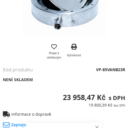
Přeskočit
na
začátek
Přidat k
Vytisknout
galerie
oblíbeným
s
obrázky
Kód produktu
VP-85VANB23R
NENÍ SKLADEM
23 958,47 Kč
19 800,39 Kč
Informace o dopravě
Zeptejte se na produkt