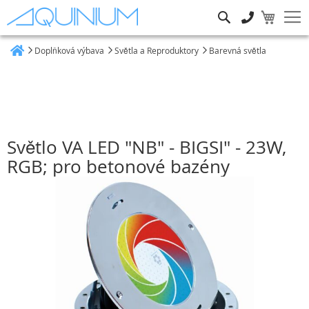
Hledat
Doplňková výbava
Světla a Reproduktory
Barevná světla
Heim
Světlo VA LED "NB" - BIGSI" - 23W,
RGB; pro betonové bazény
Přeskočit
na
konec
galerie
s
obrázky