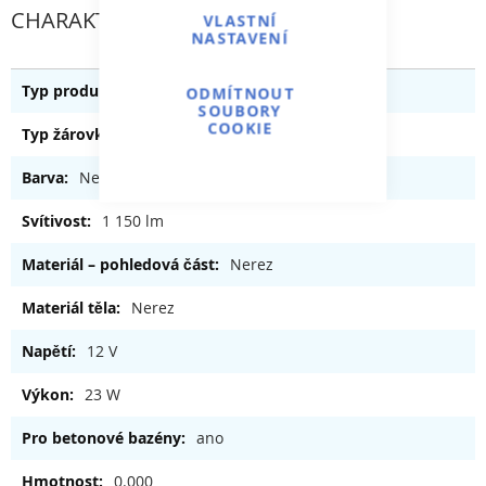
CHARAKTERISTICKÝ
VLASTNÍ
NASTAVENÍ
Bazénové světlo
ODMÍTNOUT
SOUBORY
COOKIE
LED RGB
Nerez
1 150 lm
Nerez
Nerez
12 V
23 W
ano
0.000