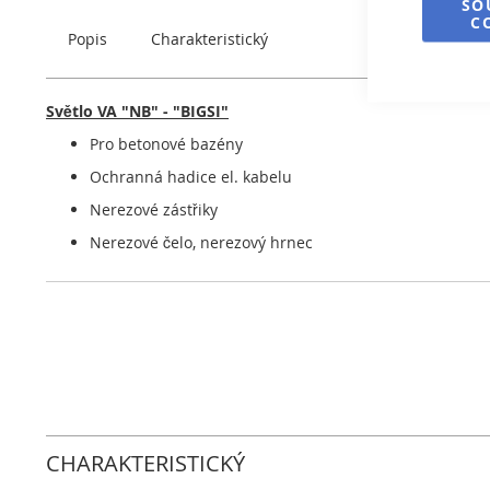
SO
obrázky
C
Popis
Charakteristický
Světlo VA "NB" - "BIGSI"
Pro betonové bazény
Ochranná hadice el. kabelu
Nerezové zástřiky
Nerezové čelo, nerezový hrnec
CHARAKTERISTICKÝ