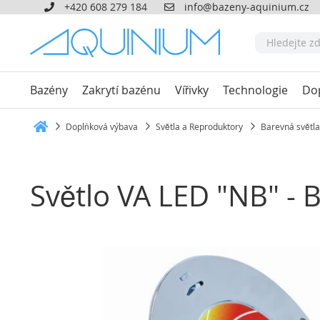
+420 608 279 184
info@bazeny-aquinium.cz
Bazény
Zakrytí bazénu
Vířivky
Technologie
Do
Doplňková výbava
Světla a Reproduktory
Barevná světla
Heim
Světlo VA LED "NB" -
Přeskočit
na
konec
galerie
s