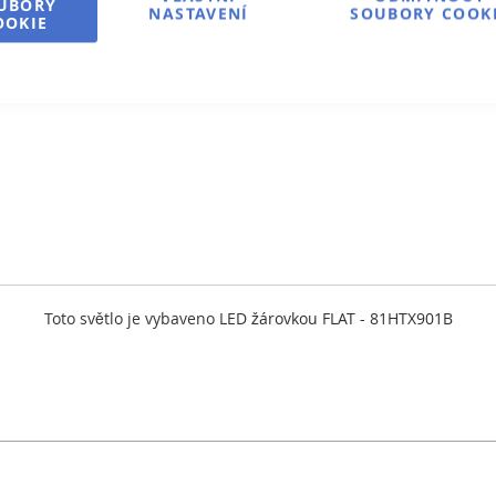
UBORY
NASTAVENÍ
SOUBORY COOK
OOKIE
Toto světlo je vybaveno
LED žárovkou FLAT - 81HTX901B