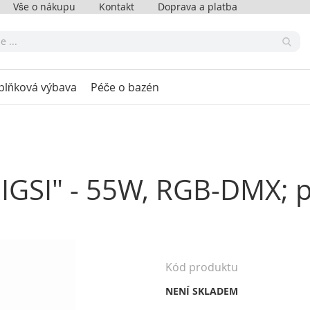
Vše o nákupu
Kontakt
Doprava a platba
plňková výbava
Péče o bazén
 BIGSI" - 55W, RGB-DMX;
Kód produktu
NENÍ SKLADEM