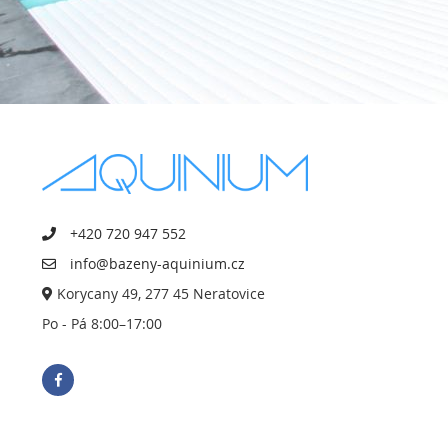
+420 720 947 552
info@bazeny-aquinium.cz
Korycany 49, 277 45 Neratovice
Po - Pá 8:00–17:00