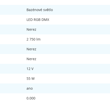
Bazénové světlo
LED RGB DMX
Nerez
2 750 lm
Nerez
Nerez
12 V
55 W
ano
0.000