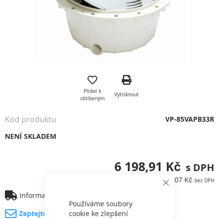
Přeskočit
na
začátek
Přidat k
Vytisknout
galerie
oblíbeným
s
obrázky
Kód produktu
VP-85VAPB33R
NENÍ SKLADEM
6 198,91 Kč
5 123,07 Kč
Close
Informace o dopravě
Cookie
Bar
Používáme soubory
Zeptejte se na produkt
cookie ke zlepšení