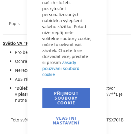
našich služeb,
poskytování
personalizovaných
nabídek a vylepšení
Popis
Charakteristický
vašeho zážitku. Pokud
níže nepřijmete
volitelné soubory cookie,
Světlo VA "PB"
může to ovlivnit váš
zážitek. Chcete-li se
Pro betonové bazény
dozvědět více, přečtěte
Ochranná hadice el. kabelu
si prosím
Zásady
používání souborů
Nerezové zástřiky
cookie
ABS rámeček, ABS hrnec
“
Důležité informace!
Pokud se použije zadní otvor
PŘIJMOUT
v
plastovém
prostupu betonem (hrnci) č. (20*/7**), je
SOUBORY
nutné dokoupit zátku světla č. I7838R0008”
COOKIE
VLASTNÍ
Toto světlo je vybaveno
LED žárovkou FLAT - 81HTSX701B
NASTAVENÍ