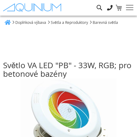
Hledat
Doplňková výbava
Světla a Reproduktory
Barevná světla
Heim
Světlo VA LED "PB" - 33W, RGB; pro
betonové bazény
Přeskočit
na
konec
galerie
s
obrázky