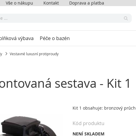
Vše o nákupu
Kontakt
Doprava a platba
plňková výbava
Péče o bazén
dy
Vestavné luxusní protiproudy
ntovaná sestava - Kit 1
Kit 1 obsahuje: bronzový průch
Kód produktu
NENÍ SKLADEM