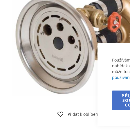
obrázky
Používám
nabídek a
může to o
používán
PŘ
SO
C
Přeskočit
na
Přidat k oblíbeným
Vyti
začátek
galerie
s