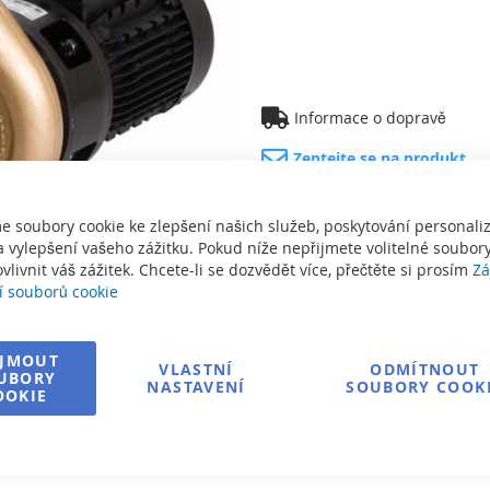
Informace o dopravě
Zeptejte se na produkt
e soubory cookie ke zlepšení našich služeb, poskytování personal
 vylepšení vašeho zážitku. Pokud níže nepřijmete volitelné soubory
vlivnit váš zážitek. Chcete-li se dozvědět více, přečtěte si prosím
Zá
í souborů cookie
IJMOUT
VLASTNÍ
ODMÍTNOUT
UBORY
NASTAVENÍ
SOUBORY COOK
OOKIE
sknout