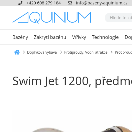
+420 608 279 184
info@bazeny-aquinium.cz
Bazény
Zakrytí bazénu
Vířivky
Technologie
Do
Doplňková výbava
Protiproudy, Vodní atrakce
Protiprou
Heim
Swim Jet 1200, předmo
Přeskočit
na
konec
galerie
s