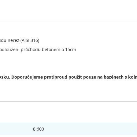
du nerez (AISI 316)
a prodloužení průchodu betonem o 15cm
ysku. Doporučujeme protiproud použít pouze na bazénech s ko
8.600