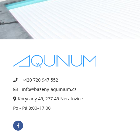
+420 720 947 552
info@bazeny-aquinium.cz
Korycany 49, 277 45 Neratovice
Po - Pá 8:00–17:00