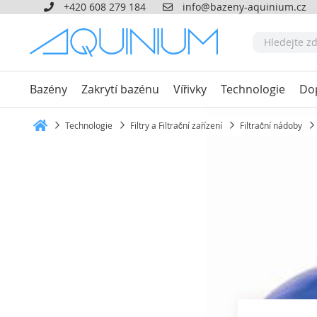
+420 608 279 184
info@bazeny-aquinium.cz
Bazény
Zakrytí bazénu
Vířivky
Technologie
Do
Technologie
Filtry a Filtrační zařízení
Filtrační nádoby
Heim