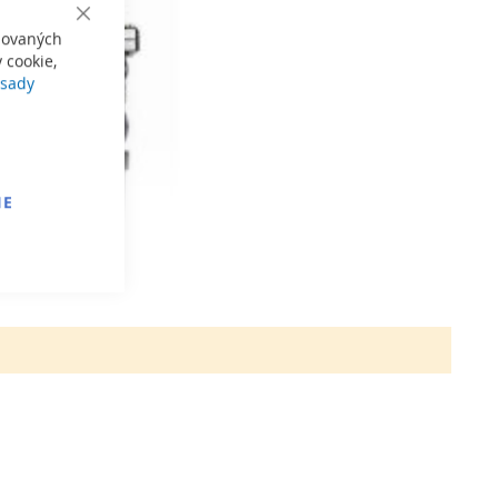
Close
izovaných
Cookie
Bar
 cookie,
sady
IE