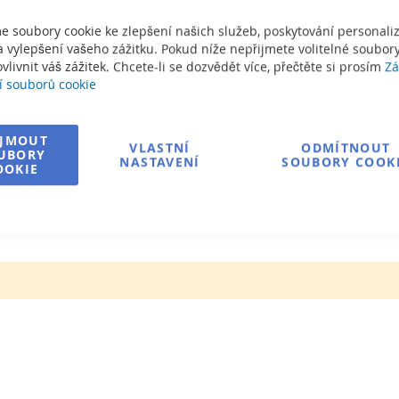
e soubory cookie ke zlepšení našich služeb, poskytování personal
 vylepšení vašeho zážitku. Pokud níže nepřijmete volitelné soubory
vlivnit váš zážitek. Chcete-li se dozvědět více, přečtěte si prosím
Zá
í souborů cookie
 88m3 vody v
IJMOUT
VLASTNÍ
ODMÍTNOUT
UBORY
NASTAVENÍ
SOUBORY COOK
OOKIE