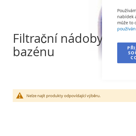
Používám
nabídek a
může to o
používán
Filtrační nádoby - do
bazénu
PŘ
SO
C
Nelze najít produkty odpovídající výběru.