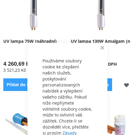
UV lampa 75W (náhradní)
UV lampa 130W Amalgam (n
áhradní)
Close
Cookie
Bar
Používáme soubory
4 260,69 Kč
11 813,40 Kč
cookie ke zlepšení
3 521,23 Kč
9 763,14 Kč
našich služeb,
poskytování
PŘIDAT
PŘ
Přidat do košíku
Přidat do košíku
personalizovaných
nabídek a vylepšení
K
K
vašeho zážitku. Pokud
níže nepřijmete
OBLÍBENÝM
OB
volitelné soubory cookie,
Příslušenství pro UV
Příslušenství pro UV
může to ovlivnit váš
sterilizátor
sterilizátor
zážitek. Chcete-li se
dozvědět více, přečtěte
si prosím
Zásady