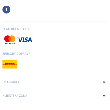
PLATEBNÍ METODY
ZPŮSOBY DOPRAVY
INFORMACE
O nás
KLIENTSKÁ ZONA
Kontakt
Zásady ochrany osobních údajů a souborů cookie
Blog