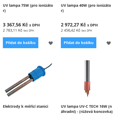
UV lampa 75W (pro ionizáto
UV lampa 40W (pro ionizáto
r)
r)
3 367,56 Kč
2 972,27 Kč
2 783,11 Kč
2 456,42 Kč
PŘIDAT
PŘ
Přidat do košíku
Přidat do košíku
K
K
OBLÍBENÝM
OB
Příslušenství k UV-C
Příslušenství k UV-C
ionizátorům-bezpečné
ionizátorům Blue Lagoon-
desinfikování,účinné a
bezpečné
kontinuální působení
desinfikování,účinné a
kontinuální působení
Elektrody k měřící stanici
UV lampa UV-C TECH 16W (n
áhradní) - (růžová koncovka)