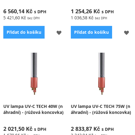
6 560,14 Kč
1 254,26 Kč
5 421,60 Kč
1 036,58 Kč
PŘIDAT
PŘ
Přidat do košíku
Přidat do košíku
K
K
OBLÍBENÝM
OB
Příslušenství k UV-C
Příslušenství pro UV
sterilizátor
ionizátorům-bezpečné
desinfikování,účinné a
kontinuální působení
UV lampa UV-C TECH 40W (n
UV lampa UV-C TECH 75W (n
áhradní) - (růžová koncovka)
áhradní) - (růžová koncovka)
2 021,50 Kč
2 833,87 Kč