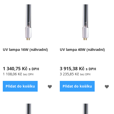
UV lampa 16W (náhradní)
UV lampa 40W (náhradní)
1 340,75 Kč
3 915,38 Kč
1 108,06 Kč
3 235,85 Kč
PŘIDAT
PŘ
Přidat do košíku
Přidat do košíku
K
K
OBLÍBENÝM
OB
Příslušenství pro UV
Příslušenství pro UV
sterilizátor
sterilizátor