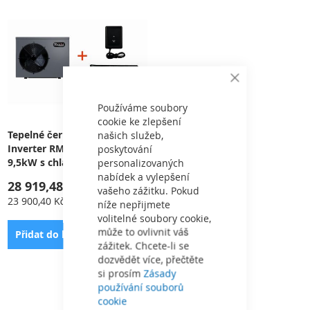
Close
Cookie
Bar
Používáme soubory
cookie ke zlepšení
Tepelné čerpadlo Rapid Mini
našich služeb,
Inverter RMIC10 (BPNCR10)
poskytování
9,5kW s chlazením (+ WiFi m
personalizovaných
odul a zimní plachta)
nabídek a vylepšení
28 919,48 Kč
vašeho zážitku. Pokud
23 900,40 Kč
níže nepřijmete
volitelné soubory cookie,
může to ovlivnit váš
PŘIDAT
Přidat do košíku
zážitek. Chcete-li se
K
dozvědět více, přečtěte
si prosím
Zásady
OBLÍBENÝM
Zobrazit
na stránce
používání souborů
Určeno pro bazény o objemu
cookie
20 - 40 m
3