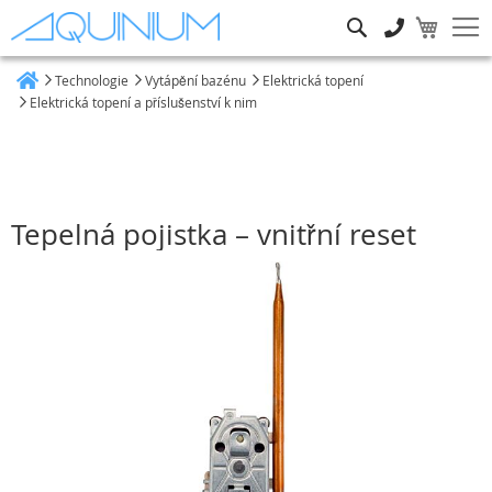
Hledat
Technologie
Vytápění bazénu
Elektrická topení
Heim
Elektrická topení a příslušenství k nim
Tepelná pojistka – vnitřní reset
Přeskočit
na
konec
galerie
s
obrázky