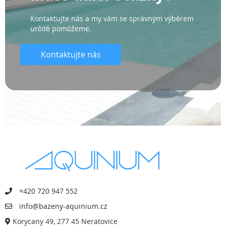
Kontaktujte nás a my vám se správným výběrem
určitě pomůžeme.
Kontaktujte nás
+420 720 947 552
info@bazeny-aquinium.cz
Korycany 49, 277 45 Neratovice