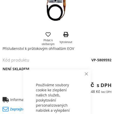
Přeskočit
na
začátek
Přidat k
Vytisknout
galerie
oblíbeným
s
Příslušenství k průtokovým ohřívačům EOV
obrázky
Kód produktu
VP-5809592
NENÍ SKLADEM
Close
Cookie
707,22 Kč
Bar
Používáme soubory
cookie ke zlepšení
584,48 Kč
našich služeb,
Informace o dopravě
poskytování
personalizovaných
Zeptejte se na produkt
nabídek a vylepšení