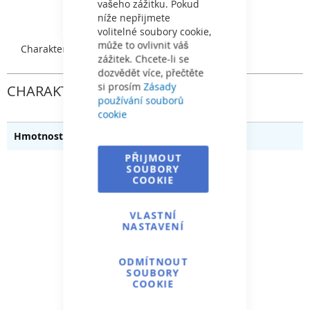
vašeho zážitku. Pokud
níže nepřijmete
volitelné soubory cookie,
může to ovlivnit váš
Charakteristický
zážitek. Chcete-li se
dozvědět více, přečtěte
si prosím
Zásady
CHARAKTERISTICKÝ
používání souborů
cookie
0.070
PŘIJMOUT
SOUBORY
COOKIE
VLASTNÍ
NASTAVENÍ
ODMÍTNOUT
SOUBORY
COOKIE