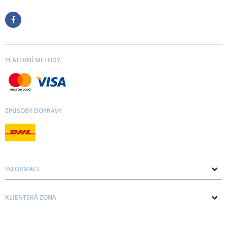
PLATEBNÍ METODY
ZPŮSOBY DOPRAVY
INFORMACE
O nás
KLIENTSKÁ ZONA
Kontakt
Zásady ochrany osobních údajů a souborů cookie
Blog