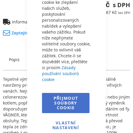
17 614,78 Kč
cookie ke zlepšení
našich služeb,
14 557,67 Kč
poskytování
personalizovaných
Informace o dopravě
nabídek a vylepšení
vašeho zážitku. Pokud
Zeptejte se na produkt
níže nepřijmete
volitelné soubory cookie,
může to ovlivnit váš
zážitek. Chcete-li se
Popis
Charakteristický
dozvědět více, přečtěte
si prosím
Zásady
používání souborů
Tepelné výměníky Hi-Flow jsou svou konstrukcí speciálně
cookie
navrženy pro vytápění bazénové vody, nebo vody ve vířivých
vanách. Nejvýhodnější je zejména použití tohoto
celonerezového výměníku při ohřevu vody plynovým nebo jiným
PŘIJMOUT
kotlem, popřípadě solárními kolektory. Každý použitý výměník
SOUBORY
COOKIE
doporučujeme doplnit vhodným automatickým ovládáním od fy.
VÁGNER, které spolehlivě zajistí bezpečnost a komfortnost
obsluhy. Tepelný výměník Maxi-Flo a Hi-Flow: využívá převod
VLASTNÍ
tepla ze zdroje do prostředí, ve kterém je zužitkováno.; je
NASTAVENÍ
vyroben z nerezové oceli nejvyšší kvality AISI 316; je 100%