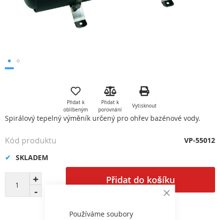
Přeskočit
na
začátek
Přidat k
Přidat k
Vytisknout
galerie
oblíbeným
porovnání
s
Spirálový tepelný výměník určený pro ohřev bazénové vody.
obrázky
Kód produktu
VP-55012
SKLADEM
Přidat do košíku
Close
Cookie
Bar
Používáme soubory