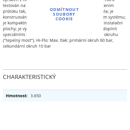
testován na těsnost; má speciální konstrukci s omezením
ODMÍTNOUT
průtoku tak, aby v maximální míře zajistil převod tepla; je
SOUBORY
konstruován tak, aby byl minimalizován tlak v topném systému;
COOKIE
je kompaktní svou velikostí, tudíž je třeba minimum instalační
plochy; je vybaven nerezovými držáky; je možno jej doplnit
speciálními šroubeními pro napojení sekundárního okruhu
("tepelný most"). Hi-Flo: Max. tlak: primární okruh 60 bar,
sekundární okruh 10 bar
CHARAKTERISTICKÝ
3.650