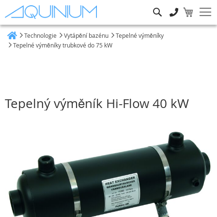
Hledat
Technologie
Vytápění bazénu
Tepelné výměníky
Heim
Tepelné výměníky trubkové do 75 kW
Tepelný výměník Hi-Flow 40 kW
Přeskočit
na
konec
galerie
s
obrázky